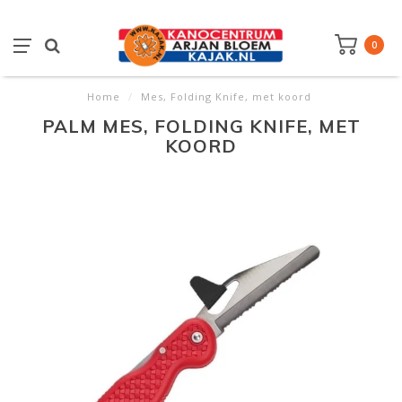
0
Home
/
Mes, Folding Knife, met koord
PALM MES, FOLDING KNIFE, MET
KOORD