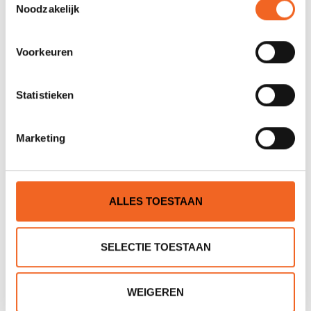
Noodzakelijk
Voorkeuren
Statistieken
Marketing
PEAK PS MES, FOLDING
KAJAK.NL NOOD FLUITJE
RIVER KNIFE
MET KOORD 122 DB
€25,00
€6,00
€29,00
€7,50
ALLES TOESTAAN
SELECTIE TOESTAAN
WEIGEREN