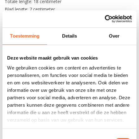
Totale lengte: 18 centimeter
Blad lengte: 7 centimeter
Handvat lengte: 11 centimeter
Totaal gewicht: 49 gram
Toestemming
Details
Over
REVIEWS
Deze website maakt gebruik van cookies
Nog niet gewaardeerd
We gebruiken cookies om content en advertenties te
personaliseren, om functies voor social media te bieden
en om ons websiteverkeer te analyseren. Ook delen we
0 sterren op basis van 0 beoordelingen
informatie over uw gebruik van onze site met onze
partners voor social media, adverteren en analyse. Deze
JE BEOORDELING TOEVOEGEN
partners kunnen deze gegevens combineren met andere
informatie die u aan ze heeft verstrekt of die ze hebben
verzameld op basis van uw gebruik van hun services.
GERELATEERDE PRODUCTEN
Toestemmingsselectie