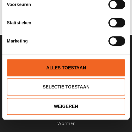
0 sterren op basis van 0 beoordelingen
Voorkeuren
JE BEOORDELING TOEVOEGEN
Statistieken
Marketing
SCHRIJF JE IN VOOR ONZE
NIEUWSBRIEF
ALLES TOESTAAN
SELECTIE TOESTAAN
KANOCENTRUM ARJAN BLOEM
WEIGEREN
Poelweg 1B
1531MD
Wormer