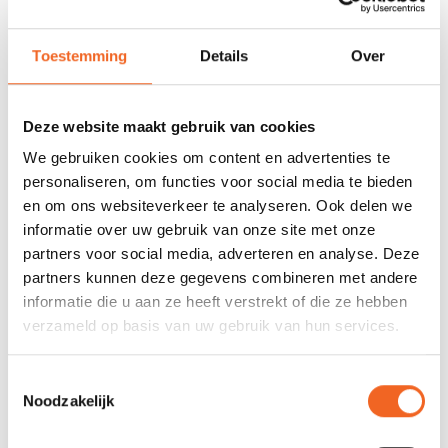
voorraad
Toestemming
Details
Over
678 GOOGLE REVIEWS
PROEFVAART
MOGELIJKHEID
Beoordeling 4,8/5
Bij onze showroom
sterren
locatie
Deze website maakt gebruik van cookies
We gebruiken cookies om content en advertenties te
personaliseren, om functies voor social media te bieden
INFORMATIE
en om ons websiteverkeer te analyseren. Ook delen we
informatie over uw gebruik van onze site met onze
Deze versterkingsmat is geschikt voor het versterken van een
partners voor social media, adverteren en analyse. Deze
polyethyleen reparatie.
partners kunnen deze gegevens combineren met andere
informatie die u aan ze heeft verstrekt of die ze hebben
verzameld op basis van uw gebruik van hun services.
REVIEWS
Toestemmingsselectie
Nog niet gewaardeerd
Noodzakelijk