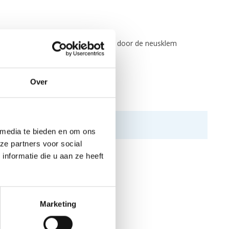
end kan eenvoudig aangepast worden door de neusklem
 van de helm.
Over
 media te bieden en om ons
ze partners voor social
nformatie die u aan ze heeft
Marketing
N