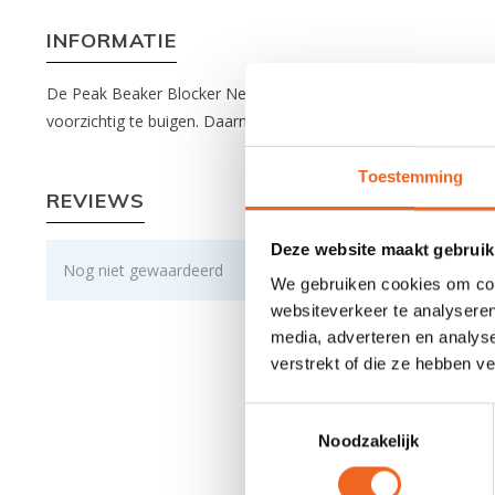
INFORMATIE
De Peak Beaker Blocker Neusklem is zeer geschikt voor frees
voorzichtig te buigen. Daarnaast kan het touw (25 centimeter
Toestemming
REVIEWS
Deze website maakt gebruik
Nog niet gewaardeerd
We gebruiken cookies om cont
websiteverkeer te analyseren
media, adverteren en analys
verstrekt of die ze hebben v
Toestemmingsselectie
Noodzakelijk