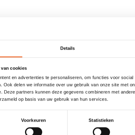
tyle en wildwater kajakkers. De druk die op de neus wordt uitgeoef
 lang) gebruikt worden om de neusklem te bevestigen aan het bandje
Details
 van cookies
ent en advertenties te personaliseren, om functies voor social
. Ook delen we informatie over uw gebruik van onze site met on
0 sterren op basis van 0 beoordelingen
e. Deze partners kunnen deze gegevens combineren met andere i
erzameld op basis van uw gebruik van hun services.
JE BEOORDELING TOEVOEGEN
Voorkeuren
Statistieken
GERELATEERDE PRODUCTE