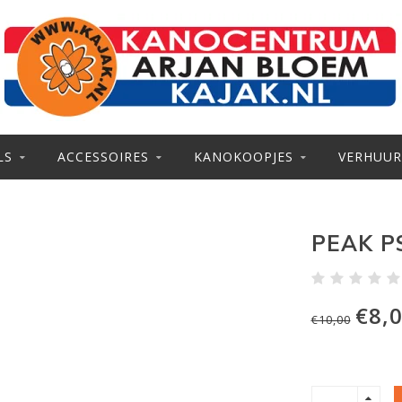
LS
ACCESSOIRES
KANOKOOPJES
VERHUUR
PEAK P
€8,
€10,00