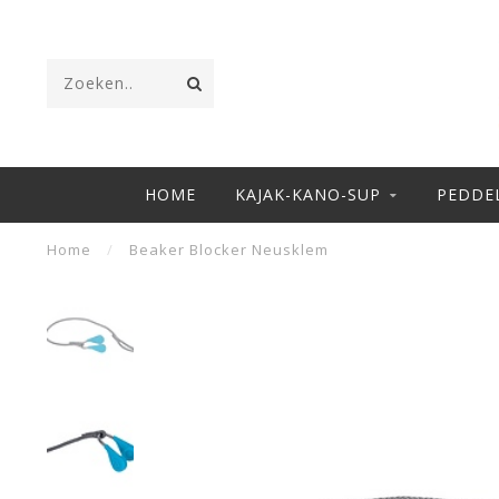
HOME
KAJAK-KANO-SUP
PEDDE
Home
/
Beaker Blocker Neusklem