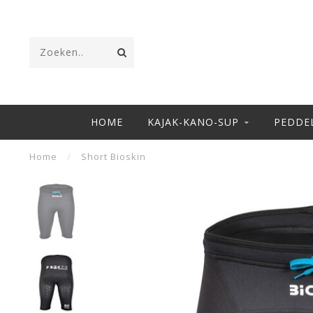
HOME
KAJAK-KANO-SUP
PEDDE
Home
/
Short Bioskin