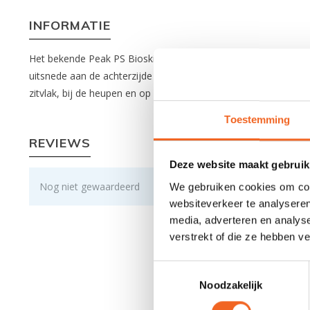
INFORMATIE
Het bekende Peak PS Bioskin short welke al velen jaren gelief
uitsnede aan de achterzijde wat voorkomt dat de onderrug bloo
zitvlak, bij de heupen en op de knieën. Het zitvlak is ook nog ee
Toestemming
REVIEWS
Deze website maakt gebruik
Nog niet gewaardeerd
We gebruiken cookies om cont
websiteverkeer te analyseren
media, adverteren en analys
verstrekt of die ze hebben v
Toestemmingsselectie
Noodzakelijk