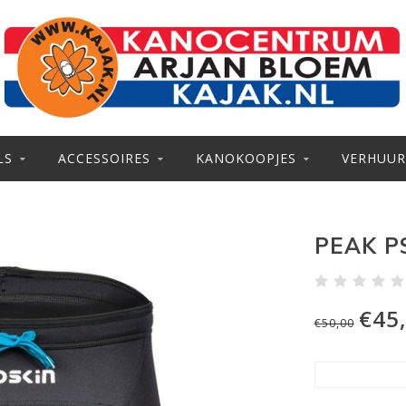
LS
ACCESSOIRES
KANOKOOPJES
VERHUUR
PEAK P
€45
€50,00