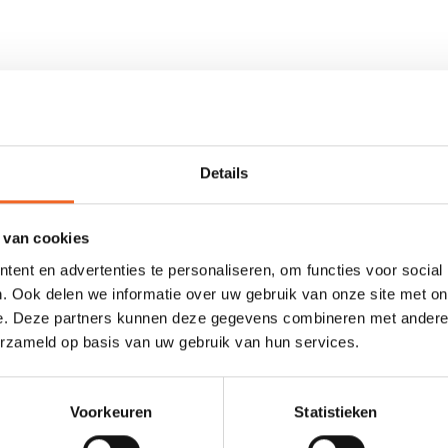
d is onder kajakkers. Dit short is warm, sterk, comfortabel en makkel
t komt te liggen in zithouding. De broek is gemaakt van 2 millimeter 
ns voorzien van een anti-slip print.
Details
 van cookies
ent en advertenties te personaliseren, om functies voor social
. Ook delen we informatie over uw gebruik van onze site met on
e. Deze partners kunnen deze gegevens combineren met andere i
0 sterren op basis van 0 beoordelingen
erzameld op basis van uw gebruik van hun services.
JE BEOORDELING TOEVOEGEN
Voorkeuren
Statistieken