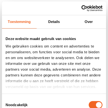
678 GOOGLE REVIEWS
PROEFVAART
MOGELIJKHEID
Beoordeling 4,8/5
Bij onze showroom
sterren
Toestemming
Details
Over
locatie
Deze website maakt gebruik van cookies
INFORMATIE
We gebruiken cookies om content en advertenties te
De peddel grip met krimpkous kan alleen worden gemonteerd
personaliseren, om functies voor social media te bieden
op deelbare peddels of peddels welke nog gemonteerd moeten
en om ons websiteverkeer te analyseren. Ook delen we
informatie over uw gebruik van onze site met onze
worden. Hiermee creëert u een verdikking op de peddelsteel
partners voor social media, adverteren en analyse. Deze
onder de vaste hand.
partners kunnen deze gegevens combineren met andere
informatie die u aan ze heeft verstrekt of die ze hebben
verzameld op basis van uw gebruik van hun services.
REVIEWS
Toestemmingsselectie
Noodzakelijk