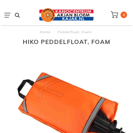
0
Home
/
Peddelfloat, Foam
HIKO PEDDELFLOAT, FOAM