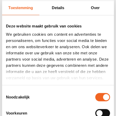
Toestemming
Details
Over
Nog niet gewaardeerd
0 sterren op basis van 0 beoordelingen
Deze website maakt gebruik van cookies
We gebruiken cookies om content en advertenties te
JE BEOORDELING TOEVOEGEN
personaliseren, om functies voor social media te bieden
en om ons websiteverkeer te analyseren. Ook delen we
informatie over uw gebruik van onze site met onze
GERELATEERDE PRODUCTEN
partners voor social media, adverteren en analyse. Deze
partners kunnen deze gegevens combineren met andere
informatie die u aan ze heeft verstrekt of die ze hebben
verzameld op basis van uw gebruik van hun services.
Toestemmingsselectie
Noodzakelijk
Voorkeuren