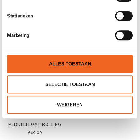
HIKO HANDPOMP,
PALM PEDDELFLOAT,
Statistieken
LENSPOMP OUTFLOW
OPBLAASBAAR HEAVY
DUTY
€15,00
€39,00
€25,00
€42,00
Marketing
ALLES TOESTAAN
SELECTIE TOESTAAN
WEIGEREN
GEARLAB OUTDOORS
PEDDELFLOAT ROLLING
€69,00