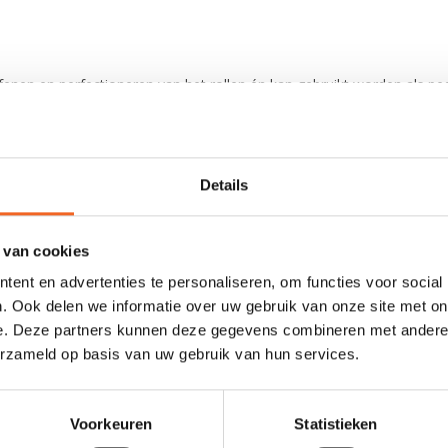
fenen en perfectioneren van het rollen én kan gebruikt worden als ped
 de zijkanten voor het rollen met twee handen en heeft een vak voor
t de peddelfloat niet uitrolt. De Rolling Float heeft een inhoud van 
Details
 van cookies
ent en advertenties te personaliseren, om functies voor social
. Ook delen we informatie over uw gebruik van onze site met on
e. Deze partners kunnen deze gegevens combineren met andere i
0 sterren op basis van 0 beoordelingen
erzameld op basis van uw gebruik van hun services.
JE BEOORDELING TOEVOEGEN
Voorkeuren
Statistieken