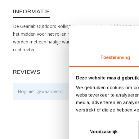
INFORMATIE
De Gearlab Outdoors Rolling Float is een hulpmiddel bij het oe
het midden voor het rollen met één hand, twee handgrepen aan
worden met een haakje wanneer de peddelfloat opgerold is, zoda
centimeter.
Toestemming
REVIEWS
Deze website maakt gebruik
We gebruiken cookies om cont
Nog niet gewaardeerd
websiteverkeer te analyseren
media, adverteren en analys
verstrekt of die ze hebben v
Toestemmingsselectie
Noodzakelijk