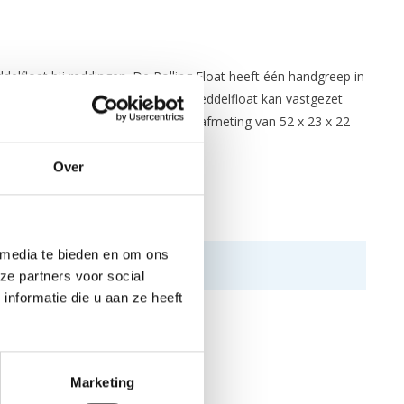
delfloat bij reddingen. De Rolling Float heeft één handgreep in
 het insteken van de peddel. De peddelfloat kan vastgezet
tien liter en heeft opgeblazen een afmeting van 52 x 23 x 22
Over
 media te bieden en om ons
ze partners voor social
nformatie die u aan ze heeft
Marketing