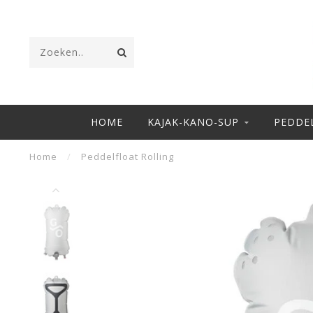
HOME
KAJAK-KANO-SUP
PEDDE
Home
/
Peddelfloat Rolling