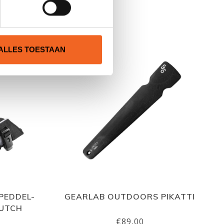
N
ALLES TOESTAAN
PEDDEL-
GEARLAB OUTDOORS PIKATTI
LUTCH
€89,00