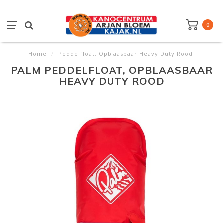
0
Home
/
Peddelfloat, Opblaasbaar Heavy Duty Rood
PALM PEDDELFLOAT, OPBLAASBAAR
HEAVY DUTY ROOD