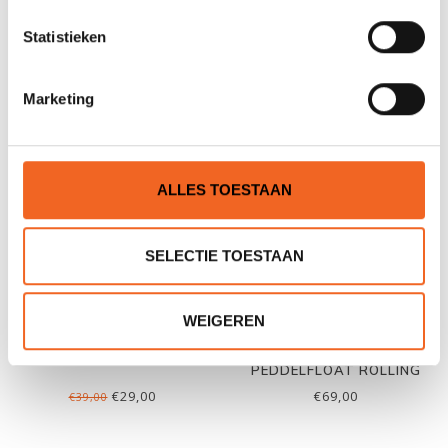
NRS PEDDELFLOAT SEA,
HIKO HANDPOMP,
OPBLAASBAAR
LENSPOMP OUTFLOW
Statistieken
€39,00
€15,00
€65,00
€25,00
Marketing
ALLES TOESTAAN
SELECTIE TOESTAAN
WEIGEREN
HIKO PEDDELFLOAT, FOAM
GEARLAB OUTDOORS
PEDDELFLOAT ROLLING
€29,00
€69,00
€39,00