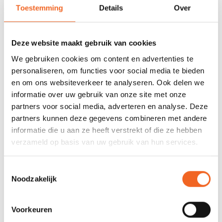
Nog niet gewaardeerd
Toestemming
Details
Over
0 sterren op basis van 0 beoordelingen
Deze website maakt gebruik van cookies
JE BEOORDELING TOEVOEGEN
We gebruiken cookies om content en advertenties te
personaliseren, om functies voor social media te bieden
en om ons websiteverkeer te analyseren. Ook delen we
GERELATEERDE PRODUCTEN
informatie over uw gebruik van onze site met onze
partners voor social media, adverteren en analyse. Deze
partners kunnen deze gegevens combineren met andere
informatie die u aan ze heeft verstrekt of die ze hebben
verzameld op basis van uw gebruik van hun services.
Toestemmingsselectie
Noodzakelijk
Voorkeuren