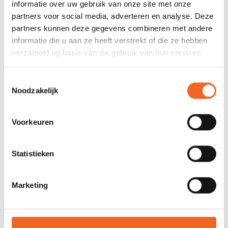
informatie over uw gebruik van onze site met onze
SPECIFICATIES
partners voor social media, adverteren en analyse. Deze
partners kunnen deze gegevens combineren met andere
Blad:
Reinforced Nylon
informatie die u aan ze heeft verstrekt of die ze hebben
verzameld op basis van uw gebruik van hun services.
Steel:
Carbon
Deelbaar:
Ja + 360º graden en lengte
Toestemmingsselectie
verstelbaar
Noodzakelijk
Bladoppervlak:
636 cm2
Voorkeuren
Gewicht:
900 gr.
Statistieken
REVIEWS
Marketing
Nog niet gewaardeerd