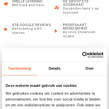
SNELLE LEVERING
DE GROOTSTE
VOORRAAD
Met track and trace
Duizenden kano's op
voorraad
678 GOOGLE REVIEWS
PROEFVAART
MOGELIJKHEID
Beoordeling 4,8/5
Bij onze showroom
sterren
locatie
INFORMATIE
Deze wing/wedstrijd peddel is onder andere geschikt is voor
Toestemming
Details
Over
beginnende vaarders welke willen varen met een wingpeddel. Dit
type is daarnaast ook geschikt voor jeugd en personen die een
wingpeddel zoeken met een iets kleiner blad. Het blad is van
Deze website maakt gebruik van cookies
sterk nylon gemaakt met een carbon steel van Braca. De steel is
We gebruiken cookies om content en advertenties te
360 graden in hoek te verstellen en de lengte in 10 cm.
personaliseren, om functies voor social media te bieden
en om ons websiteverkeer te analyseren. Ook delen we