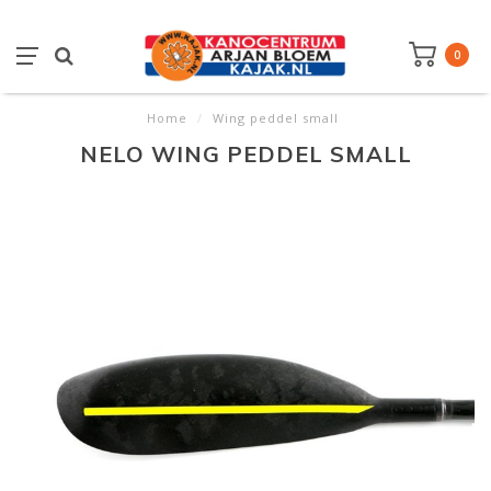
0
Home
/
Wing peddel small
NELO WING PEDDEL SMALL