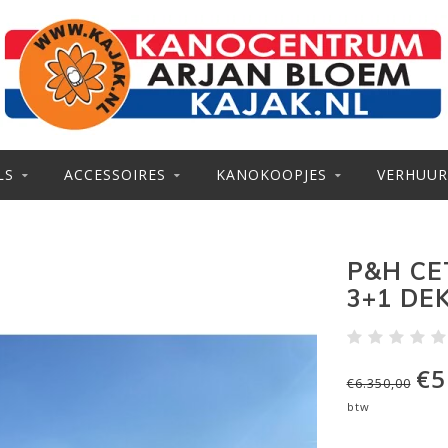
LS
ACCESSOIRES
KANOKOOPJES
VERHUUR
P&H CE
3+1 DE
€5
€6.350,00
btw