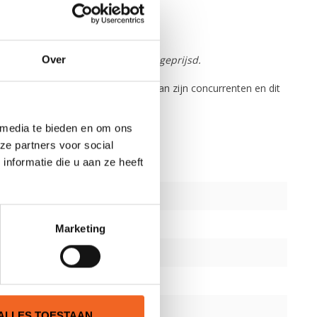
om is deze Cetus nu extra scherp geprijsd.
Over
k een langere en scherpere neus dan zijn concurrenten en dit
 media te bieden en om ons
ze partners voor social
nformatie die u aan ze heeft
Marketing
ALLES TOESTAAN