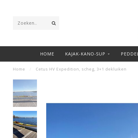
HOME
KAJAK-KANO-SUP
PEDDE
Home
/
Cetus HV Expedition, scheg, 3+1 dekluiken