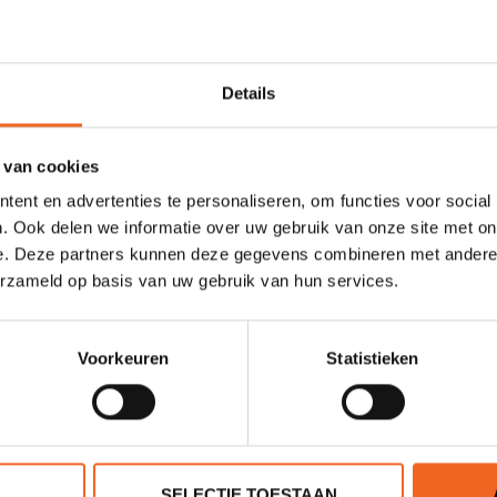
rbon) met kielstrip. Wij ruimen onze voorraad modellen op en daar
Details
us heeft het breedte punt net achter de kuip, hierdoor heeft de kaja
de Cetus genoeg volume en ruimte voor meerdaagse tochten.
 van cookies
ent en advertenties te personaliseren, om functies voor social
. Ook delen we informatie over uw gebruik van onze site met on
e. Deze partners kunnen deze gegevens combineren met andere i
erzameld op basis van uw gebruik van hun services.
Kevlar/Carbon
557 cm
Voorkeuren
Statistieken
57 cm
86 cm
27 kg
SELECTIE TOESTAAN