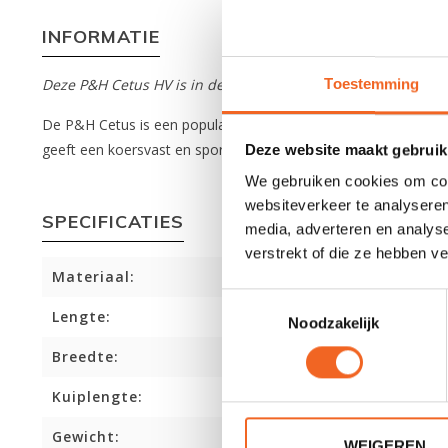
INFORMATIE
Deze P&H Cetus HV is in de Expedition uitvoering (Kevlar/Ca
Toestemming
De P&H Cetus is een populair model onder zeekajakkers. De Cet
geeft een koersvast en sportief resultaat. Daarnaast heeft 
Deze website maakt gebruik
We gebruiken cookies om cont
websiteverkeer te analyseren
SPECIFICATIES
media, adverteren en analys
verstrekt of die ze hebben v
Materiaal:
Toestemmingsselectie
Lengte:
Noodzakelijk
Breedte:
Kuiplengte:
Gewicht:
WEIGEREN