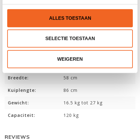
Meer weten over de verschillen tussen de composiet en
polyethyleen Virgo? Lees onze bevindingen in
dit blog
.
ALLES TOESTAAN
SPECIFICATIES
SELECTIE TOESTAAN
Materiaal:
Composite
WEIGEREN
Lengte:
459 cm
Breedte:
58 cm
Kuiplengte:
86 cm
Gewicht:
16.5 kg tot 27 kg
Capaciteit:
120 kg
REVIEWS