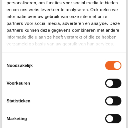
personaliseren, om functies voor social media te bieden
Dek: Kevlar versterkt
en om ons websiteverkeer te analyseren. Ook delen we
Heavy Duty - Dioleen (circa 27 kg)
informatie over uw gebruik van onze site met onze
Bodem: Dioleen Sandwich, coremat versterkt
partners voor social media, adverteren en analyse. Deze
Dek: Dioleen Sandwich, coremat versterkt
partners kunnen deze gegevens combineren met andere
Inclusief kielstrip en bredere rand (35 mm)
informatie die u aan ze heeft verstrekt of die ze hebben
verzameld op basis van uw gebruik van hun services.
Lightweight - Kevlar/Carbon (circa 19.5 kg)
Bodem: Foam Core Kevlar/Carbon, infusion
Toestemmingsselectie
Dek: GRP mat, Kevlar/Carbon versterkt
Noodzakelijk
Expedition - Kevlar/Carbon (circa 22.5 kg)
Bodem: Kevlar/Carbon, GRP mat
Voorkeuren
Dek: GRP mat, coremat versterkt
Inclusief Kevlar kielstrip en bredere rand (35 mm)
Statistieken
Ultralight (circa 16.5 kg)
Bodem: Kevlar/Carbon Infusion
Marketing
Dek: Kevlar/Carbon Infusion