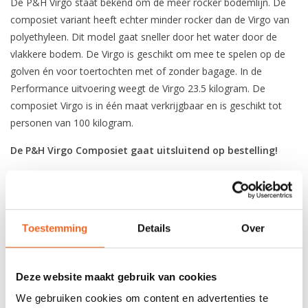
De P&H Virgo staat bekend om de meer rocker bodemlijn. De
composiet variant heeft echter minder rocker dan de Virgo van
polyethyleen. Dit model gaat sneller door het water door de
vlakkere bodem. De Virgo is geschikt om mee te spelen op de
golven én voor toertochten met of zonder bagage. In de
Performance uitvoering weegt de Virgo 23.5 kilogram. De
composiet Virgo is in één maat verkrijgbaar en is geschikt tot
personen van 100 kilogram.
De P&H Virgo Composiet gaat uitsluitend op bestelling!
Show-testmodel in de winkel, proefvaart mogelijk.
P&H bouwmanieren met materiaalkeuzes:
Classis - Dioleen (circa 24.5 kg)
Toestemming
Details
Over
Bodem: Dioleen Sandwich
Dek: Dioleen Sandiwch
Deze website maakt gebruik van cookies
Performance - Kevlar/Dioleen (circa 23.5 kg)
We gebruiken cookies om content en advertenties te
Bodem: Kevlar Dioleen Sandiwch