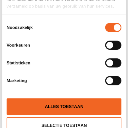
verzameld op basis van uw gebruik van hun services.
JE BEOORDELING TOEVOEGEN
Toestemmingsselectie
Noodzakelijk
GERELATEERDE PRODUCTEN
Voorkeuren
Statistieken
Marketing
ALLES TOESTAAN
EGALIS TOERIST JUNIOR
EGALIS SWAG VARIO
JUNIOR
€29,00
€69,00
€39,00
€79,00
SELECTIE TOESTAAN