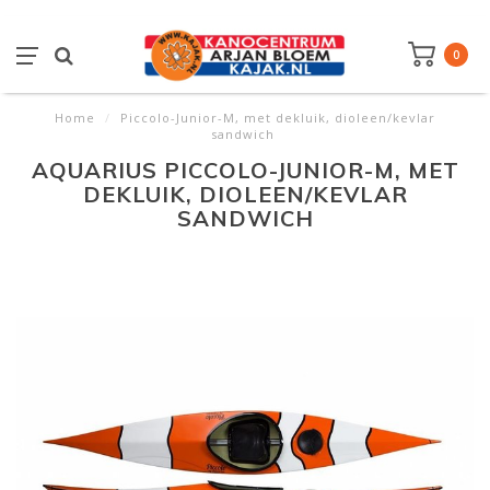
0
Home
/
Piccolo-Junior-M, met dekluik, dioleen/kevlar
sandwich
AQUARIUS PICCOLO-JUNIOR-M, MET
DEKLUIK, DIOLEEN/KEVLAR
SANDWICH