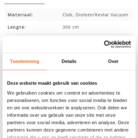
Materiaal:
Club, Dioleen/Kevlar Vacuum
Lengte:
300 cm
Breedte:
47 cm
Kuiplengte:
65 cm
Toestemming
Details
Over
Gewicht:
9 kg
Capaciteit:
40 kg
Deze website maakt gebruik van cookies
We gebruiken cookies om content en advertenties te
REVIEWS
personaliseren, om functies voor social media te bieden
en om ons websiteverkeer te analyseren. Ook delen we
informatie over uw gebruik van onze site met onze
Nog niet gewaardeerd
partners voor social media, adverteren en analyse. Deze
partners kunnen deze gegevens combineren met andere
0 sterren op basis van 0 beoordelingen
informatie die u aan ze heeft verstrekt of die ze hebben