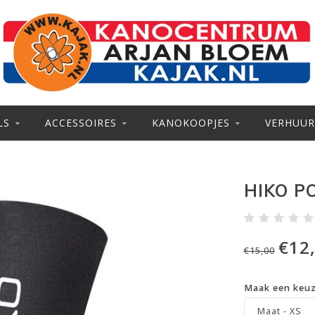
LS
ACCESSOIRES
KANOKOOPJES
VERHUUR
HIKO P
€12
€15,00
Maak een keu
Maat - XS