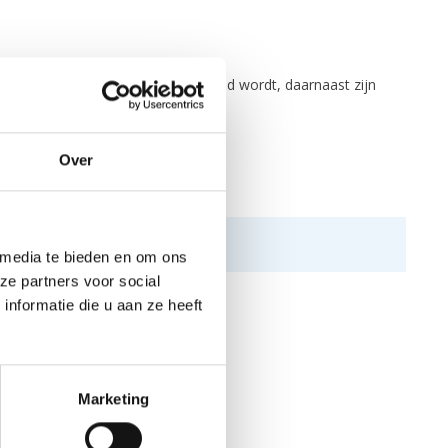
 ervoor dat dit gebied minder koud wordt, daarnaast zijn
van 3 millimeter.
Over
 media te bieden en om ons
ze partners voor social
nformatie die u aan ze heeft
Marketing
N