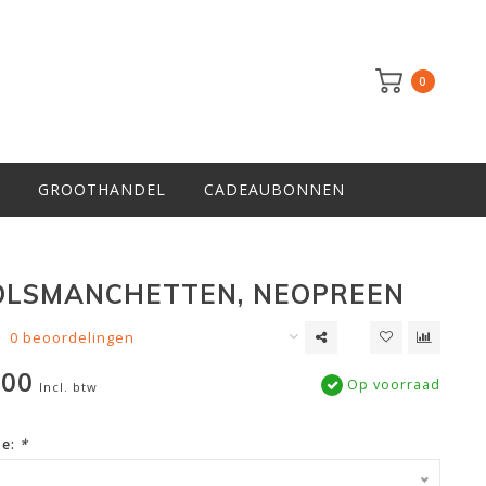
0
GROOTHANDEL
CADEAUBONNEN
OLSMANCHETTEN, NEOPREEN
0 beoordelingen
,00
Op voorraad
Incl. btw
ze:
*