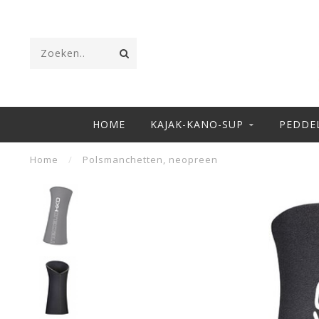
HOME
KAJAK-KANO-SUP
PEDDE
Home
/
Polsmanchetten, neopreen