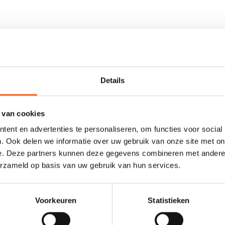
rarmen en polsen bedekt zijn met een laagje neopreen. Deze zorgen
er water uw mouw in komt. De neopreen manchetten hebben een dikte 
Details
 van cookies
ent en advertenties te personaliseren, om functies voor social
. Ook delen we informatie over uw gebruik van onze site met on
0 sterren op basis van 0 beoordelingen
e. Deze partners kunnen deze gegevens combineren met andere i
erzameld op basis van uw gebruik van hun services.
JE BEOORDELING TOEVOEGEN
Voorkeuren
Statistieken
GERELATEERDE PRODUCTE