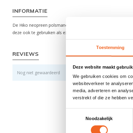
INFORMATIE
De Hiko neopreen polsmanchetten zijn zo gevormd dat uw onde
deze ook te gebruiken als extra afdichting waardoor er mind
Toestemming
REVIEWS
Deze website maakt gebruik
Nog niet gewaardeerd
We gebruiken cookies om cont
websiteverkeer te analyseren
media, adverteren en analys
verstrekt of die ze hebben v
Toestemmingsselectie
Noodzakelijk