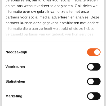
personaliseren, om functies voor social media te bieden
makkelijker gehaald door zijn stijfheid (10 PSI bodem). Ook
en om ons websiteverkeer te analyseren. Ook delen we
wordt door het minder doorbuigen de zitpositie verbeterd.
informatie over uw gebruik van onze site met onze
Wordt geleverd incl. antislip op de zijtubes en voetbanden.
partners voor social media, adverteren en analyse. Deze
partners kunnen deze gegevens combineren met andere
informatie die u aan ze heeft verstrekt of die ze hebben
SPECIFICATIES
verzameld op basis van uw gebruik van hun services.
Lengte
415 cm
Toestemmingsselectie
Noodzakelijk
Breedte
200 cm
Gewicht
-
Voorkeuren
Thwart
3 adjustable
Personen
9
Statistieken
Marketing
REVIEWS