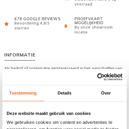
voorraad
678 GOOGLE REVIEWS
PROEFVAART
MOGELIJKHEID
Beoordeling 4,8/5
Bij onze showroom
sterren
locatie
INFORMATIE
Als bedrijf of organisatie geïnteresseerd in het aanschaffen van
één of meer rafts? Informeer naar de mogelijkheden via
info@kajak.nl
.
Toestemming
Details
Over
De Aqua Design Pulse serie heeft PVC 1100 DTEX zijtubes en
een PVC 1680 DTEX bodem. De Pulse serie zijn hybride rafts
want deze modellen beschikken over een dropstitch bodem.
Deze website maakt gebruik van cookies
Hierdoor worden de prestaties sterk verbeterd op technische en
We gebruiken cookies om content en advertenties te
low-volume rivieren. De snelheid neemt toe en lijnen worden