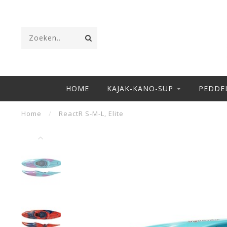
HOME
KAJAK-KANO-SUP
PEDDE
Home
/
ReactR S-M-L, Elite