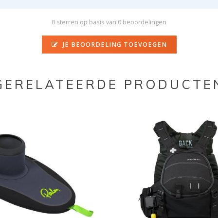
0 sterren op basis van 0 beoordelingen
JE BEOORDELING TOEVOEGEN
GERELATEERDE PRODUCTE