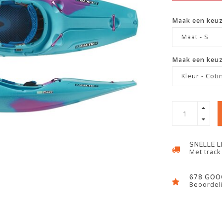
Maak een keu
Maat - S
Maak een keu
Kleur - Coti
SNELLE 
Met track
678 GOO
Beoordeli