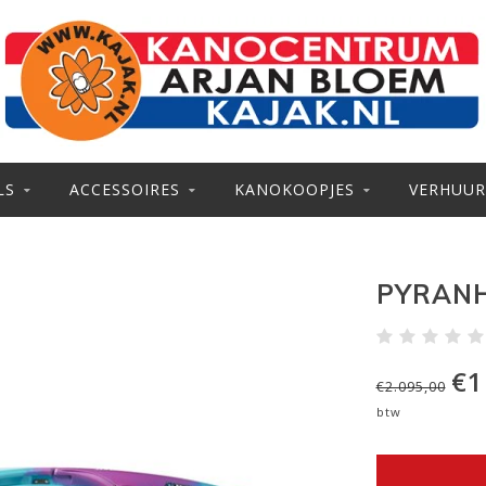
LS
ACCESSOIRES
KANOKOOPJES
VERHUUR
PYRANH
€1
€2.095,00
btw