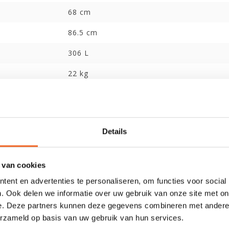
68 cm
86.5 cm
306 L
22 kg
55-75 kg
Pyranha ReactR M
Details
273 cm
70 cm
 van cookies
91 cm
ent en advertenties te personaliseren, om functies voor social
. Ook delen we informatie over uw gebruik van onze site met on
325 L
e. Deze partners kunnen deze gegevens combineren met andere i
23 kg
erzameld op basis van uw gebruik van hun services.