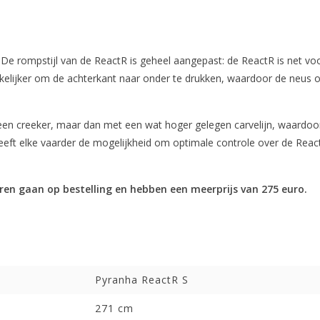
De rompstijl van de ReactR is geheel aangepast: de ReactR is net vo
kkelijker om de achterkant naar onder te drukken, waardoor de neus 
en creeker, maar dan met een wat hoger gelegen carvelijn, waardoor
ng geeft elke vaarder de mogelijkheid om optimale controle over de Re
en gaan op bestelling en hebben een meerprijs van 275 euro.
Pyranha ReactR S
271 cm