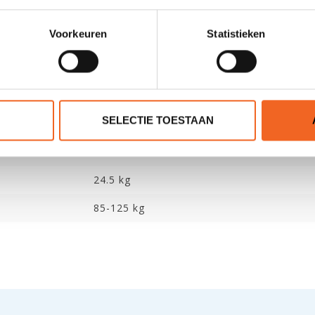
70-95 kg
Voorkeuren
Statistieken
Pyranha ReactR L
276 cm
71 cm
SELECTIE TOESTAAN
91.5 cm
348 L
24.5 kg
85-125 kg