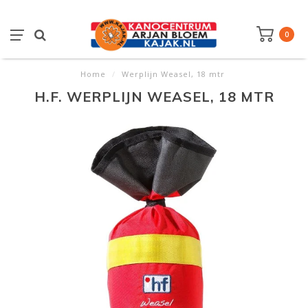
0
Home
/
Werplijn Weasel, 18 mtr
H.F. WERPLIJN WEASEL, 18 MTR