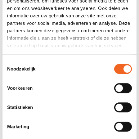
personaliseren, om functies voor social media te bieden
Hoogte: 32 centimeter
en om ons websiteverkeer te analyseren. Ook delen we
Gewicht: 510 gram
informatie over uw gebruik van onze site met onze
partners voor social media, adverteren en analyse. Deze
partners kunnen deze gegevens combineren met andere
REVIEWS
informatie die u aan ze heeft verstrekt of die ze hebben
verzameld op basis van uw gebruik van hun services.
Nog niet gewaardeerd
Toestemmingsselectie
Noodzakelijk
0 sterren op basis van 0 beoordelingen
Voorkeuren
JE BEOORDELING TOEVOEGEN
Statistieken
GERELATEERDE PRODUCTEN
Marketing