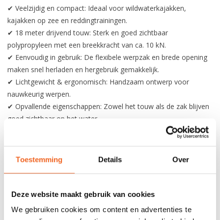
✔ Veelzijdig en compact: Ideaal voor wildwaterkajakken,
kajakken op zee en reddingtrainingen.
✔ 18 meter drijvend touw: Sterk en goed zichtbaar
polypropyleen met een breekkracht van ca. 10 kN.
✔ Eenvoudig in gebruik: De flexibele werpzak en brede opening
maken snel herladen en hergebruik gemakkelijk.
✔ Lichtgewicht & ergonomisch: Handzaam ontwerp voor
nauwkeurig werpen.
✔ Opvallende eigenschappen: Zowel het touw als de zak blijven
goed zichtbaar op het water.
De °hf Weasel is een betrouwbare keuze voor iedereen die een
degelijke en compacte werplijn zoekt. Bestel hem nu en
Toestemming
Details
Over
vergroot je veiligheid op het water!
Specificaties
Deze website maakt gebruik van cookies
Type: Core Mantle 7.5 millimeter
Lengte: 18 meter
We gebruiken cookies om content en advertenties te
Breeksterkte: 840 daN