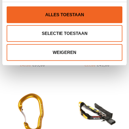
ALLES TOESTAAN
SELECTIE TOESTAAN
H.F. WERPLIJN COMPACT
H.F. WERPLIJN COMPACT
WEIGEREN
CLASSIC, 20 MTR
THIRTY, 30 MTR
€39,00
€49,00
€49,00
€59,00