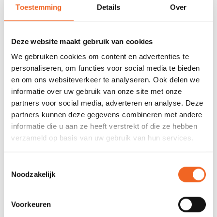
Toestemming
Details
Over
SPECIFICATIES
Deze website maakt gebruik van cookies
Materiaal:
Sandwich +, Carbon/Kevlar
We gebruiken cookies om content en advertenties te
Epoxy Vacuum
personaliseren, om functies voor social media te bieden
en om ons websiteverkeer te analyseren. Ook delen we
Lengte:
530 cm
informatie over uw gebruik van onze site met onze
Breedte:
52 cm
partners voor social media, adverteren en analyse. Deze
partners kunnen deze gegevens combineren met andere
Kuiplengte:
78 cm
informatie die u aan ze heeft verstrekt of die ze hebben
verzameld op basis van uw gebruik van hun services.
Gewicht:
circa 21 kg
Capaciteit:
125 kg
Toestemmingsselectie
Noodzakelijk
REVIEWS
Voorkeuren