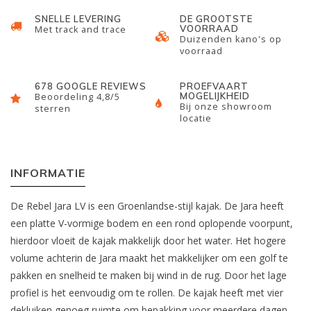
SNELLE LEVERING
DE GROOTSTE
VOORRAAD
Met track and trace
Duizenden kano's op
voorraad
678 GOOGLE REVIEWS
PROEFVAART
MOGELIJKHEID
Beoordeling 4,8/5
Bij onze showroom
sterren
locatie
INFORMATIE
De Rebel Jara LV is een Groenlandse-stijl kajak. De Jara heeft
een platte V-vormige bodem en een rond oplopende voorpunt,
hierdoor vloeit de kajak makkelijk door het water. Het hogere
volume achterin de Jara maakt het makkelijker om een golf te
pakken en snelheid te maken bij wind in de rug. Door het lage
profiel is het eenvoudig om te rollen. De kajak heeft met vier
dekluiken genoeg ruimte om bepakking voor meerdere dagen