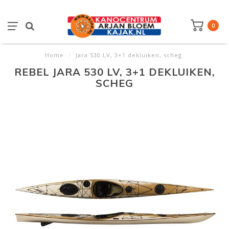
0
Home
/
Jara 530 LV, 3+1 dekluiken, scheg
REBEL JARA 530 LV, 3+1 DEKLUIKEN,
SCHEG