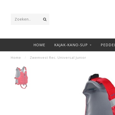
HOME
KAJAK-KANO-SUP
PEDDE
Home
/
Zwemvest Rec. Universal Junior