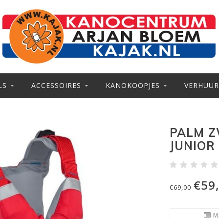
LS
ACCESSOIRES
KANOKOOPJES
VERHUUR
PALM Z
JUNIOR
€59
€69,00
M