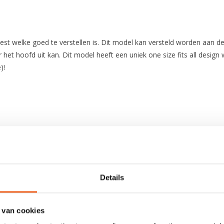
st welke goed te verstellen is. Dit model kan versteld worden aan d
t hoofd uit kan. Dit model heeft een uniek one size fits all design 
)!
Polyester 420D
2 banden per zijkant + schouderbanden +
Details
Heavy duty rits
 van cookies
Nee