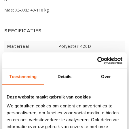
Maat XS-XXL: 40-110 kg
SPECIFICATIES
Materiaal
Polyester 420D
Verstelbaarheid:
2 banden per zijkant +
schouderbanden
Rits:
Heavy duty rits
Toestemming
Details
Over
Zakken:
Nee
Deze website maakt gebruik van cookies
Drinkzak optie:
Nee
We gebruiken cookies om content en advertenties te
Drijfvermogen:
XS–XXL (60 N)
personaliseren, om functies voor social media te bieden
en om ons websiteverkeer te analyseren. Ook delen we
informatie over uw gebruik van onze site met onze