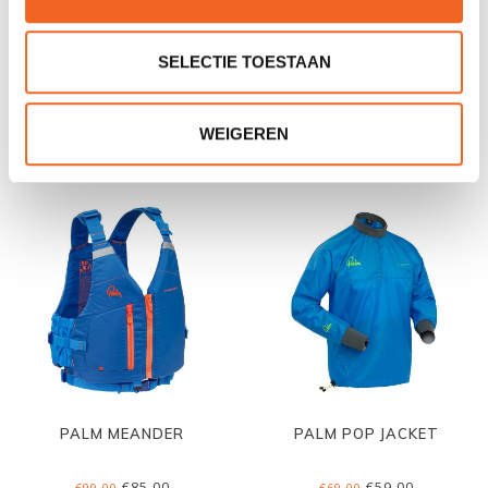
SELECTIE TOESTAAN
PALM REC. UNIVERSAL
PALM SOLO VEST
JUNIOR
€59,00
€75,00
€69,00
€85,00
WEIGEREN
PALM MEANDER
PALM POP JACKET
€85,00
€59,00