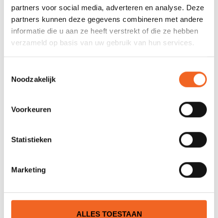
REVIEWS
partners voor social media, adverteren en analyse. Deze
partners kunnen deze gegevens combineren met andere
Nog niet gewaardeerd
informatie die u aan ze heeft verstrekt of die ze hebben
verzameld op basis van uw gebruik van hun services.
0 sterren op basis van 0 beoordelingen
Toestemmingsselectie
Noodzakelijk
JE BEOORDELING TOEVOEGEN
Voorkeuren
GERELATEERDE PRODUCTEN
Statistieken
Marketing
ALLES TOESTAAN