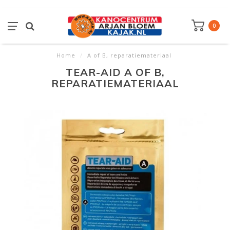
0
Home
/
A of B, reparatiemateriaal
TEAR-AID A OF B,
REPARATIEMATERIAAL