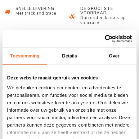
SNELLE LEVERING
DE GROOTSTE
VOORRAAD
Met track and trace
Duizenden kano's op
voorraad
678 GOOGLE REVIEWS
PROEFVAART
MOGELIJKHEID
Beoordeling 4,8/5
Bij onze showroom
sterren
locatie
Toestemming
Details
Over
INFORMATIE
Deze website maakt gebruik van cookies
We gebruiken cookies om content en advertenties te
Tear-Aid is een transparant reparatiemateriaal waarmee
personaliseren, om functies voor social media te bieden
scheuren en gaten in bijna alle materialen eenvoudig gedicht
en om ons websiteverkeer te analyseren. Ook delen we
worden. Het is sterk en elastisch en hecht goed. Tear-Aid is geen
informatie over uw gebruik van onze site met onze
tijdelijke oplossing. Het is een permanent reparatie product.
partners voor social media, adverteren en analyse. Deze
partners kunnen deze gegevens combineren met andere
Het te gebruiken type Tear-Aid (A of B) is afhankelijk van uw
informatie die u aan ze heeft verstrekt of die ze hebben
merk/model/materiaal: