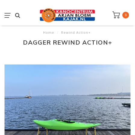
0
Home
/
Rewind Action+
DAGGER REWIND ACTION+