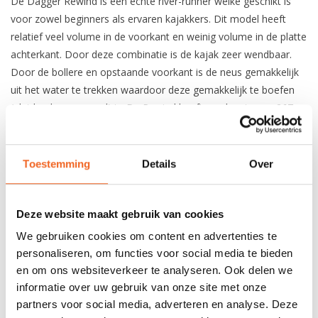
De Dagger Rewind is een echte river-runner welke geschikt is
voor zowel beginners als ervaren kajakkers. Dit model heeft
relatief veel volume in de voorkant en weinig volume in de platte
achterkant. Door deze combinatie is de kajak zeer wendbaar.
Door de bollere en opstaande voorkant is de neus gemakkelijk
uit het water te trekken waardoor deze gemakkelijk te boefen
(plat landen na verval) is. De Rewind heeft een lengte van 267
cm en is relatief smal, hierdoor is deze kajak voor een river-
runner behoorlijk snel. Door zijn platte onderkant, hoekige
zijkant en relatief weinig volume in de achterkant surft dit model
Toestemming
Details
Over
erg goed en gaat traverseren gemakkelijk! Kortom een kajak
welke geschikt is om spelend mee af te varen maar waar ook
rivieren met meer verval opgezocht kunnen worden.
Deze website maakt gebruik van cookies
We gebruiken cookies om content en advertenties te
De Action uitvoering heeft een iets simpelere outfitting in
personaliseren, om functies voor social media te bieden
verhouding tot de Creek versie. De stoel is niet in hoogte
en om ons websiteverkeer te analyseren. Ook delen we
verstelbaar en in de voorpunt zit een minicel foam pilaar. Wordt
informatie over uw gebruik van onze site met onze
wel geleverd incl. verstelbare rugsteun met ratels en hippads.
partners voor social media, adverteren en analyse. Deze