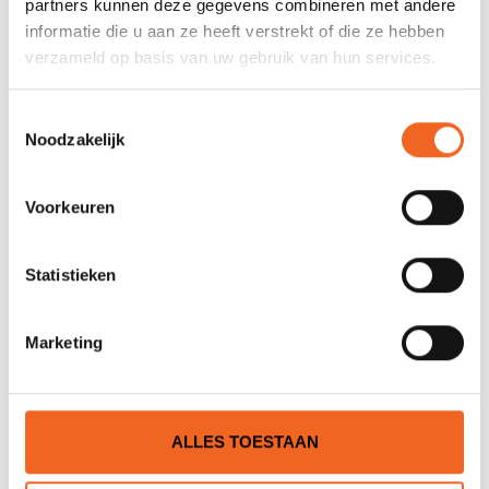
partners kunnen deze gegevens combineren met andere
informatie die u aan ze heeft verstrekt of die ze hebben
SPECIFICATIES
verzameld op basis van uw gebruik van hun services.
Maat:
Dagger Rewind Action+ MD
Toestemmingsselectie
Noodzakelijk
Lengte:
267 cm
Breedte:
65 cm
Voorkeuren
Kuiplengte:
86 cm
Statistieken
Volume:
254 L
Gewicht kajak:
17 kg
Marketing
Gewichtsklasse:
63-100 kg
Maat:
Dagger Rewind Action+ LG
ALLES TOESTAAN
Lengte:
285 cm