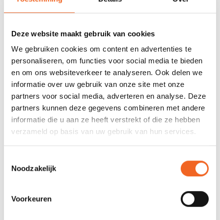
0 sterren op basis van 0 beoordelingen
Deze website maakt gebruik van cookies
JE BEOORDELING TOEVOEGEN
We gebruiken cookies om content en advertenties te
personaliseren, om functies voor social media te bieden
en om ons websiteverkeer te analyseren. Ook delen we
GERELATEERDE PRODUCTEN
informatie over uw gebruik van onze site met onze
partners voor social media, adverteren en analyse. Deze
partners kunnen deze gegevens combineren met andere
informatie die u aan ze heeft verstrekt of die ze hebben
verzameld op basis van uw gebruik van hun services.
Toestemmingsselectie
Noodzakelijk
Voorkeuren
GUMOTEX REPARATIESET
GUMOTEX SPATZEIL VOOR
SPATDEK