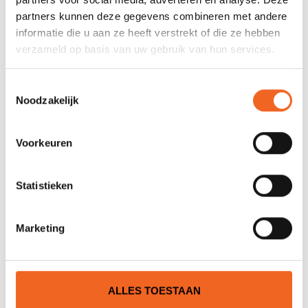
partners kunnen deze gegevens combineren met andere
JE BEOORDELING TOEVOEGEN
informatie die u aan ze heeft verstrekt of die ze hebben
verzameld op basis van uw gebruik van hun services.
GERELATEERDE PRODUCTEN
Toestemmingsselectie
Noodzakelijk
Voorkeuren
Statistieken
Marketing
ROTEKO JETT 400 STD.
€595,00
€695,00
ALLES TOESTAAN