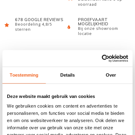
voorraad
678 GOOGLE REVIEWS
PROEFVAART
MOGELIJKHEID
Beoordeling 4,8/5
Bij onze showroom
sterren
locatie
INFORMATIE
Dit is de stoel bodem welke past in de Roteko Jett.
Toestemming
Details
Over
REVIEWS
Deze website maakt gebruik van cookies
We gebruiken cookies om content en advertenties te
Nog niet gewaardeerd
personaliseren, om functies voor social media te bieden
en om ons websiteverkeer te analyseren. Ook delen we
informatie over uw gebruik van onze site met onze
0 sterren op basis van 0 beoordelingen
partners voor social media, adverteren en analyse. Deze