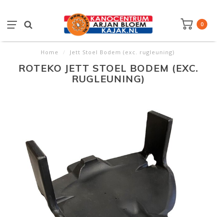
0
Home
/
Jett Stoel Bodem (exc. rugleuning)
ROTEKO JETT STOEL BODEM (EXC.
RUGLEUNING)