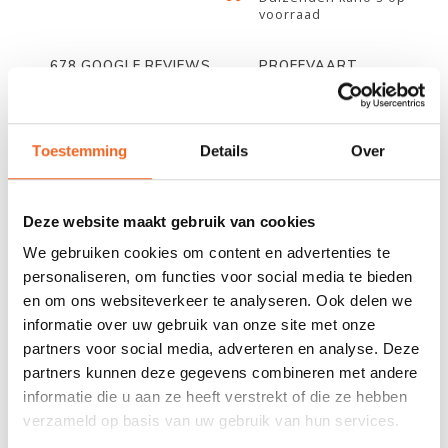
voorraad
678 GOOGLE REVIEWS
PROEFVAART
MOGELIJKHEID
Beoordeling 4,8/5
Bij onze showroom
sterren
locatie
Toestemming
Details
Over
INFORMATIE
Deze website maakt gebruik van cookies
Deze rugbandset van Palm geeft veel ondersteuning en is extra
We gebruiken cookies om content en advertenties te
comfortabel. De rugband is gemaakt van slijtvast ripstop-
personaliseren, om functies voor social media te bieden
materiaal waardoor deze langer mee gaat. Aan de rugsteun
en om ons websiteverkeer te analyseren. Ook delen we
bevindt zich een band met een gesp, waarmee de rugband
informatie over uw gebruik van onze site met onze
eenvoudig bevestigd kan worden. Daarnaast heeft de rugband
partners voor social media, adverteren en analyse. Deze
nog twee kleinere banden waarmee de rugsteun naar eigen
partners kunnen deze gegevens combineren met andere
wens ingesteld kan worden.
informatie die u aan ze heeft verstrekt of die ze hebben
verzameld op basis van uw gebruik van hun services.
Hoogte
: 20 cm