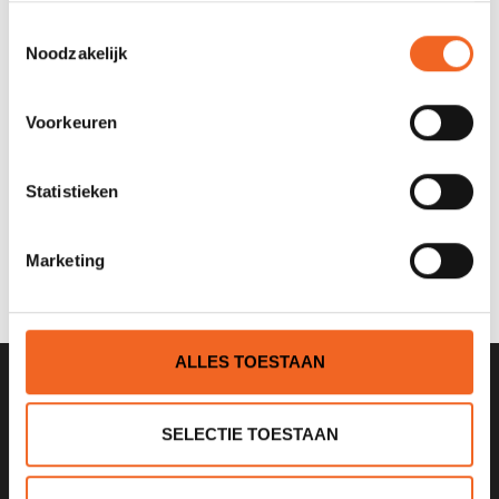
Breedte
: 42 cm
Toestemmingsselectie
Noodzakelijk
REVIEWS
Voorkeuren
Nog niet gewaardeerd
Statistieken
0 sterren op basis van 0 beoordelingen
Marketing
JE BEOORDELING TOEVOEGEN
ALLES TOESTAAN
SCHRIJF JE IN VOOR ONZE
SELECTIE TOESTAAN
NIEUWSBRIEF