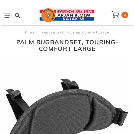
0
Home
/
Rugbandset, Touring-Comfort Large
PALM RUGBANDSET, TOURING-
COMFORT LARGE