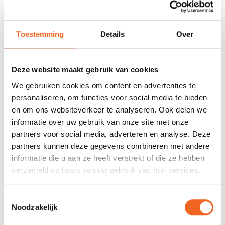
voorraad
678 GOOGLE REVIEWS
PROEFVAART
Toestemming
Details
Over
MOGELIJKHEID
Beoordeling 4,8/5
Bij onze showroom
sterren
locatie
Deze website maakt gebruik van cookies
We gebruiken cookies om content en advertenties te
INFORMATIE
personaliseren, om functies voor social media te bieden
en om ons websiteverkeer te analyseren. Ook delen we
Deze Dagger Ratel is universeel en past in de meeste wildwater
informatie over uw gebruik van onze site met onze
kajaks. Dit model zit standaard in kajaks van de merken
partners voor social media, adverteren en analyse. Deze
Wavesport en Dagger. Dit product wordt per stuk geleverd.
partners kunnen deze gegevens combineren met andere
informatie die u aan ze heeft verstrekt of die ze hebben
verzameld op basis van uw gebruik van hun services.
REVIEWS
Toestemmingsselectie
Noodzakelijk
Nog niet gewaardeerd