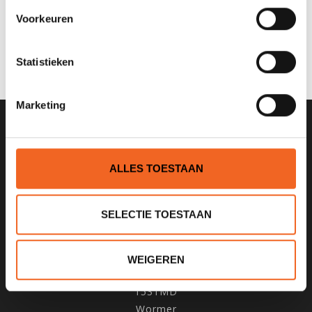
Voorkeuren
0 sterren op basis van 0 beoordelingen
JE BEOORDELING TOEVOEGEN
Statistieken
Marketing
SCHRIJF JE IN VOOR ONZE
NIEUWSBRIEF
ALLES TOESTAAN
SELECTIE TOESTAAN
KANOCENTRUM ARJAN BLOEM
WEIGEREN
Poelweg 1B
1531MD
Wormer