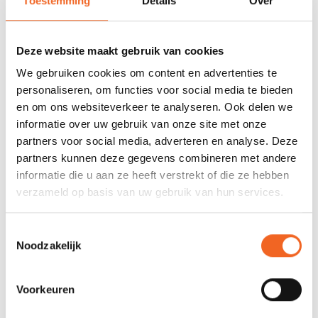
Toestemming
Details
Over
wedstrijden.
Wij leveren de Scorch in Stout 2 uitvoering. Dus inclusief ratels
Deze website maakt gebruik van cookies
met verstelbare rugsteun, stoel en kniesteunen bekleed met dik
We gebruiken cookies om content en advertenties te
foam, hip pad kit en verstelbare plaatvoetsteun.
personaliseren, om functies voor social media te bieden
en om ons websiteverkeer te analyseren. Ook delen we
informatie over uw gebruik van onze site met onze
SPECIFICATIES
partners voor social media, adverteren en analyse. Deze
partners kunnen deze gegevens combineren met andere
Maat:
Pyranha Scorch S
informatie die u aan ze heeft verstrekt of die ze hebben
verzameld op basis van uw gebruik van hun services.
Lengte:
259 cm
Breedte:
62 cm
Toestemmingsselectie
Noodzakelijk
Kuiplengte:
95 cm
Volume:
265 L
Voorkeuren
Gewicht kajak:
21 kg