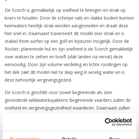
De Scorch is gemakkelijk op snelheid te brengen en strak op
koers te houden. Door de scherpe rails en vlakke bodem kunnen
keerwaters heerlijk strak worden aangesneden en draait deze
hier snel in. Daarnaast traverseert dit model zeer strak en is
stabiel front surfen op een golf en bijsturen mogelijk. Door de
Rocker, planerende hul en zijn snelheid is de Scorch gemakkelijk
over walsen te zetten en boeft (vlak landen na verval) deze
eenvoudig. Door zijn volume verdeling en lichte rondingen op
het dek zakt dit model niet te diep weg in woelig water en is
deze behoorlijk vergevingsgezind.
De Scorch is geschikt voor zowel beginnende als zeer
gevorderde wildwaterkajakkers! Beginnende vaarders zullen de
snelheid en vergevingsgezindheid waarderen. Daarnaast zullen
zij verleid worden om spelend af te varen. Voor gevorderde
vaarders is dit de uitgelezen kajak om grenzen te verlegen,
instructie te geven of zelfs op expeditie te gaan. Ook is de
Scorch geschikt om mee te doen aan diverse soorten