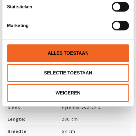
Statistieken
Gewichtsklasse:
40-70 kg
Maat:
Pyranha Scorch M
Marketing
Lengte:
267cm
Breedte:
66 cm
ALLES TOESTAAN
Kuiplengte:
95 cm
Volume:
310 L
SELECTIE TOESTAAN
Gewicht kajak:
21 kg
WEIGEREN
Gewichtsklasse:
65-90 kg
Maat:
Pyranha Scorch L
Lengte:
280 cm
Breedte:
68 cm