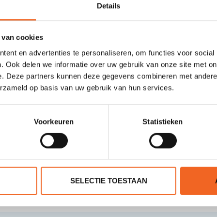
Details
 van cookies
n wordt geleverd incl. adapterset en manometer. Hierdoor is deze p
ent en advertenties te personaliseren, om functies voor social
aarvoor heeft u
de adapter van Gumotex
nodig). Tijdens het pompen 
. Ook delen we informatie over uw gebruik van onze site met on
arnaast over een handige double action functie. Met de schuifknop kun
e. Deze partners kunnen deze gegevens combineren met andere i
aart u minder weerstand. Door allebei de luchtkamers tegelijk te gebr
erzameld op basis van uw gebruik van hun services.
el op!
Voorkeuren
Statistieken
SELECTIE TOESTAAN