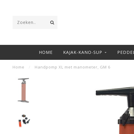
HOME
KAJAK-KANO-SUP
PEDDE
Home
/
Handpomp XL met manometer, GM 6