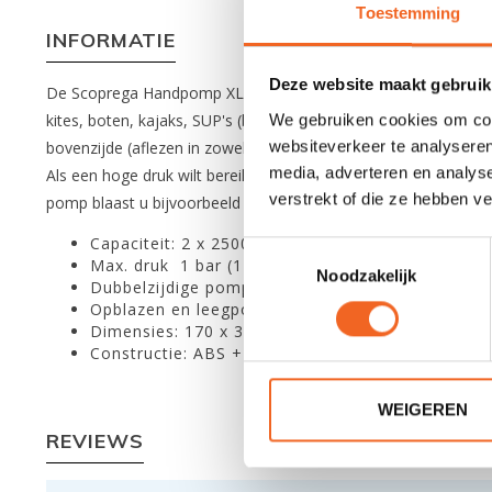
Toestemming
INFORMATIE
Deze website maakt gebruik
De Scoprega Handpomp XL GM 6 is een multifunctionele pomp e
We gebruiken cookies om cont
kites, boten, kajaks, SUP's (behalve de kajaks van Gumotex, d
websiteverkeer te analyseren
bovenzijde (aflezen in zowel bar als PSI). De GM6 beschikt da
media, adverteren en analys
Als een hoge druk wilt bereiken gebruikt u 1 luchtkamer en erv
verstrekt of die ze hebben v
pomp blaast u bijvoorbeeld de meeste opblaaskano's zeer sn
Capaciteit: 2 x 2500 cc
Toestemmingsselectie
Max. druk 1 bar (14.5 psi)
Noodzakelijk
Dubbelzijdige pomp (double action)
Opblazen en leegpompen
Dimensies: 170 x 300 x 580 mm
Constructie: ABS + aluminium
WEIGEREN
REVIEWS