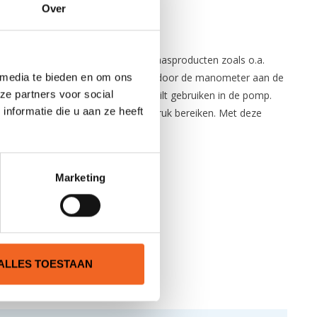
Over
omp geschikt voor bijna alle opblaasproducten zoals o.a.
 media te bieden en om ons
weet u precies op welke druk u zit door de manometer aan de
ze partners voor social
t kiezen of u 1 of 2 luchtkamers wilt gebruiken in de pomp.
nformatie die u aan ze heeft
uiken, kunt u zeer snel een lagere druk bereiken. Met deze
Marketing
ALLES TOESTAAN