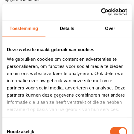
Deze sleeplijn is exclusief karabiner.
Toestemming
Details
Over
REVIEWS
Deze website maakt gebruik van cookies
Nog niet gewaardeerd
We gebruiken cookies om content en advertenties te
personaliseren, om functies voor social media te bieden
0 sterren op basis van 0 beoordelingen
en om ons websiteverkeer te analyseren. Ook delen we
informatie over uw gebruik van onze site met onze
JE BEOORDELING TOEVOEGEN
partners voor social media, adverteren en analyse. Deze
partners kunnen deze gegevens combineren met andere
informatie die u aan ze heeft verstrekt of die ze hebben
GERELATEERDE PRODUCTEN
verzameld op basis van uw gebruik van hun services.
Toestemmingsselectie
Noodzakelijk