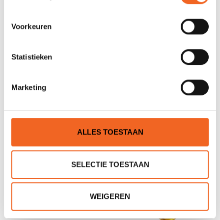
Voorkeuren
Statistieken
PEAK PS SEA-SLEEPLIJN
PALM SEA-SLEEPLIJN
Marketing
TOWLINE, 15 MTR
QUICK TOW BELT, 10 MTR
€69,00
€69,00
€86,00
€84,00
ALLES TOESTAAN
SELECTIE TOESTAAN
WEIGEREN