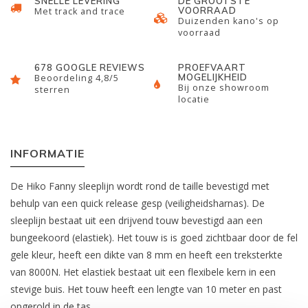
SNELLE LEVERING
DE GROOTSTE
VOORRAAD
Met track and trace
Duizenden kano's op
voorraad
678 GOOGLE REVIEWS
PROEFVAART
MOGELIJKHEID
Beoordeling 4,8/5
Bij onze showroom
sterren
locatie
INFORMATIE
De Hiko Fanny sleeplijn wordt rond de taille bevestigd met
behulp van een quick release gesp (veiligheidsharnas). De
sleeplijn bestaat uit een drijvend touw bevestigd aan een
bungeekoord (elastiek). Het touw is is goed zichtbaar door de fel
gele kleur, heeft een dikte van 8 mm en heeft een treksterkte
van 8000N. Het elastiek bestaat uit een flexibele kern in een
stevige buis. Het touw heeft een lengte van 10 meter en past
opgerold in de tas.