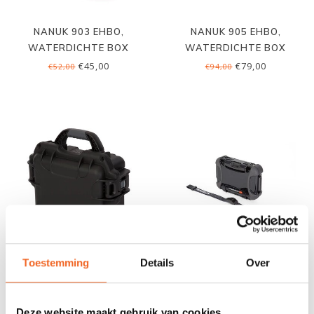
NANUK 903 EHBO,
NANUK 905 EHBO,
WATERDICHTE BOX
WATERDICHTE BOX
€45,00
€79,00
€52,00
€94,00
Toestemming
Details
Over
NANUK 905,
NANUK NANO 310,
WATERDICHTE BOX +
WATERDICHTE BOX
FOAM
€89,00
€39,00
€106,00
€45,00
Deze website maakt gebruik van cookies