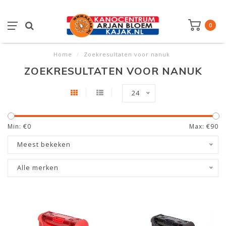
0
Home
/
Zoekresultaten voor nanuk
ZOEKRESULTATEN VOOR NANUK
24
Min: €
0
Max: €
90
Meest bekeken
Alle merken