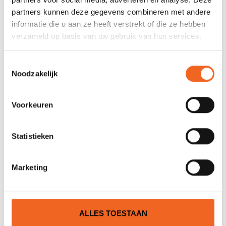
partners kunnen deze gegevens combineren met andere
JE BEOORDELING TOEVOEGEN
informatie die u aan ze heeft verstrekt of die ze hebben
verzameld op basis van uw gebruik van hun services.
GERELATEERDE PRODUCTEN
Toestemmingsselectie
Noodzakelijk
Voorkeuren
Statistieken
Marketing
PELICAN 15.5 KANOBANK
ROTO P.E.
€60,00
€70,00
ALLES TOESTAAN