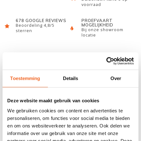
voorraad
678 GOOGLE REVIEWS
PROEFVAART
MOGELIJKHEID
Beoordeling 4,8/5
Bij onze showroom
sterren
locatie
INFORMATIE
Steun voor onder de banken van de Pelican 15.5
Toestemming
Details
Over
REVIEWS
Deze website maakt gebruik van cookies
We gebruiken cookies om content en advertenties te
Nog niet gewaardeerd
personaliseren, om functies voor social media te bieden
en om ons websiteverkeer te analyseren. Ook delen we
informatie over uw gebruik van onze site met onze
0 sterren op basis van 0 beoordelingen
partners voor social media, adverteren en analyse. Deze