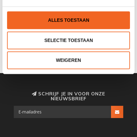
REVIEWS
ALLES TOESTAAN
Nog niet gewaardeerd
0 sterren op basis van 0 beoordelingen
SELECTIE TOESTAAN
JE BEOORDELING TOEVOEGEN
WEIGEREN
SCHRIJF JE IN VOOR ONZE
NIEUWSBRIEF