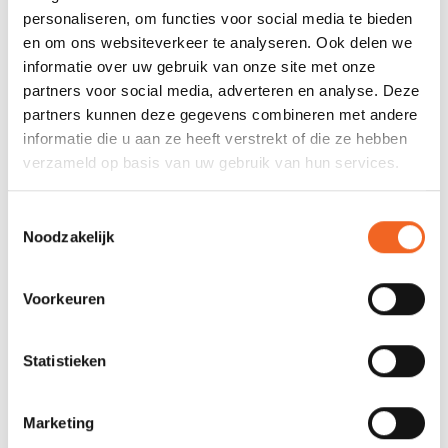
deelsysteem? Gebruik dan een zachte borstel (bijvoorbeeld een
personaliseren, om functies voor social media te bieden
tandenborstel) met water en eventueel milde zeep om het
en om ons websiteverkeer te analyseren. Ook delen we
overige vuil eraf te krijgen. Eenmaal afgespoeld kan de peddel
informatie over uw gebruik van onze site met onze
weer in elkaar gezet worden.
partners voor social media, adverteren en analyse. Deze
partners kunnen deze gegevens combineren met andere
informatie die u aan ze heeft verstrekt of die ze hebben
SPECIFICATIES
verzameld op basis van uw gebruik van hun services.
Blad:
Glass
Toestemmingsselectie
Noodzakelijk
Steel:
Carbon
Deelbaar:
Vierdelig
Voorkeuren
Bladoppervlak:
680 cm2
Statistieken
Gewicht:
1150 gr
Marketing