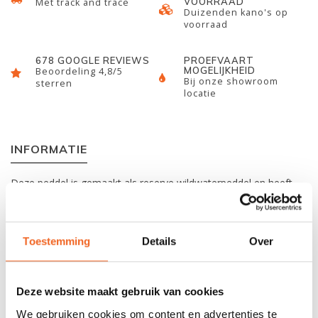
VOORRAAD
Met track and trace
Duizenden kano's op
voorraad
678 GOOGLE REVIEWS
PROEFVAART
MOGELIJKHEID
Beoordeling 4,8/5
Bij onze showroom
sterren
locatie
INFORMATIE
Deze peddel is gemaakt als reserve wildwaterpeddel en heeft
een stijf blad voor veel controle. Ook goed geschikt als Packraft
peddel.
Toestemming
Details
Over
Alleen nog verkrijgbaar in 197 centimeter.
Werner Care Guide
Deze website maakt gebruik van cookies
Wij raden aan om Werner peddels na afloop af te spoelen met
schoon water. Is er nog steeds vuil zichtbaar op het
We gebruiken cookies om content en advertenties te