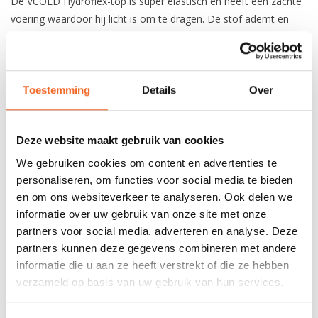
De VCOLD Hydroflex-top is super elastisch en heeft een zachte
voering waardoor hij licht is om te dragen. De stof ademt en
voert vocht weg van de huid. Dit shirt is zowel geschikt om te
dragen tijdens intensieve als ontspannen activiteiten en tijdens
koele tot koude omstandigheden.
Toestemming
Details
Over
REVIEWS
Deze website maakt gebruik van cookies
We gebruiken cookies om content en advertenties te
Nog niet gewaardeerd
personaliseren, om functies voor social media te bieden
en om ons websiteverkeer te analyseren. Ook delen we
0 sterren op basis van 0 beoordelingen
informatie over uw gebruik van onze site met onze
partners voor social media, adverteren en analyse. Deze
JE BEOORDELING TOEVOEGEN
partners kunnen deze gegevens combineren met andere
informatie die u aan ze heeft verstrekt of die ze hebben
verzameld op basis van uw gebruik van hun services.
GERELATEERDE PRODUCTEN