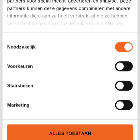
partners voor social media, adverteren en analyse. Deze
Lengte:
352 cm
partners kunnen deze gegevens combineren met andere
Breedte:
60 cm
informatie die u aan ze heeft verstrekt of die ze hebben
verzameld op basis van uw gebruik van hun services.
Kuiplengte:
75 cm
Toestemmingsselectie
Volume:
L/XL
Noodzakelijk
Gewicht kajak:
15 kg
Gewichtsklasse:
50-90 kg
Voorkeuren
Statistieken
REVIEWS
Marketing
Nog niet gewaardeerd
0 sterren op basis van 0 beoordelingen
ALLES TOESTAAN
JE BEOORDELING TOEVOEGEN