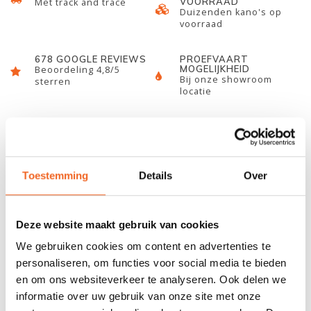
VOORRAAD
Met track and trace
Duizenden kano's op
voorraad
678 GOOGLE REVIEWS
PROEFVAART
MOGELIJKHEID
Beoordeling 4,8/5
Bij onze showroom
sterren
locatie
INFORMATIE
Toestemming
Details
Over
Slalom boat that meets the new rules regarding length and
dimensions for the races. It comes standard with padded
adjustable seat, padded backband, pedal footrest, front and
Deze website maakt gebruik van cookies
rear frames, carrying handles.
We gebruiken cookies om content en advertenties te
personaliseren, om functies voor social media te bieden
SPECIFICATIES
en om ons websiteverkeer te analyseren. Ook delen we
informatie over uw gebruik van onze site met onze