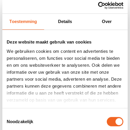
SNELLE LEVERING
DE GROOTSTE
VOORRAAD
Met track and trace
Duizenden kano's op
voorraad
Toestemming
Details
Over
678 GOOGLE REVIEWS
PROEFVAART
MOGELIJKHEID
Beoordeling 4,8/5
Bij onze showroom
sterren
Deze website maakt gebruik van cookies
locatie
We gebruiken cookies om content en advertenties te
personaliseren, om functies voor social media te bieden
en om ons websiteverkeer te analyseren. Ook delen we
INFORMATIE
informatie over uw gebruik van onze site met onze
partners voor social media, adverteren en analyse. Deze
Deze kajak.nl sleutelhanger houdt uw sleutels drijvend.
partners kunnen deze gegevens combineren met andere
Voorkomen is beter dan genezen!
informatie die u aan ze heeft verstrekt of die ze hebben
verzameld op basis van uw gebruik van hun services.
REVIEWS
Toestemmingsselectie
Noodzakelijk
Nog niet gewaardeerd