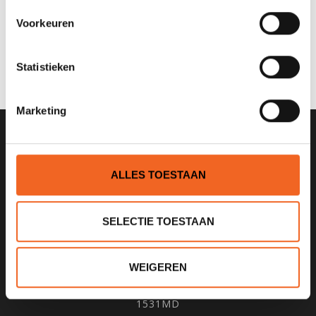
Voorkeuren
0 sterren op basis van 0 beoordelingen
JE BEOORDELING TOEVOEGEN
Statistieken
Marketing
SCHRIJF JE IN VOOR ONZE
NIEUWSBRIEF
ALLES TOESTAAN
SELECTIE TOESTAAN
KANOCENTRUM ARJAN BLOEM
WEIGEREN
Poelweg 1B
1531MD