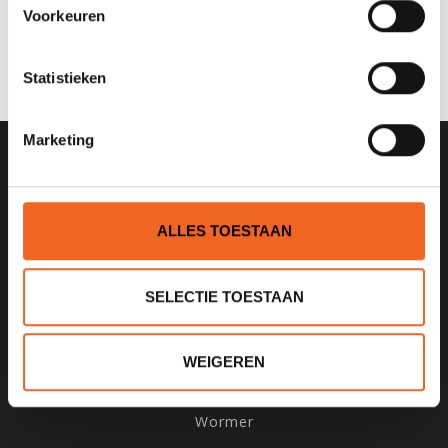
0 sterren op basis van 0 beoordelingen
Voorkeuren
JE BEOORDELING TOEVOEGEN
Statistieken
Marketing
SCHRIJF JE IN VOOR ONZE
NIEUWSBRIEF
ALLES TOESTAAN
SELECTIE TOESTAAN
KANOCENTRUM ARJAN BLOEM
WEIGEREN
Poelweg 1B
1531MD
Wormer