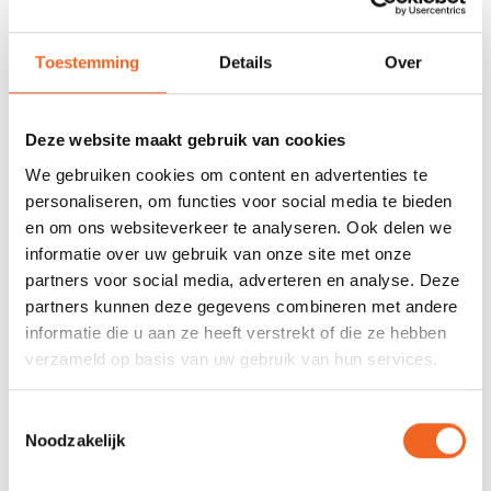
678 GOOGLE REVIEWS
PROEFVAART
Toestemming
Details
Over
MOGELIJKHEID
Beoordeling 4,8/5
Bij onze showroom
sterren
locatie
Deze website maakt gebruik van cookies
We gebruiken cookies om content en advertenties te
INFORMATIE
personaliseren, om functies voor social media te bieden
en om ons websiteverkeer te analyseren. Ook delen we
Deze spanband is geschikt voor het vervoeren van kajaks en
informatie over uw gebruik van onze site met onze
kano's. Het gaat hier om een set van twee spanbanden van 2.5
partners voor social media, adverteren en analyse. Deze
meter.
partners kunnen deze gegevens combineren met andere
informatie die u aan ze heeft verstrekt of die ze hebben
verzameld op basis van uw gebruik van hun services.
REVIEWS
Toestemmingsselectie
Nog niet gewaardeerd
Noodzakelijk