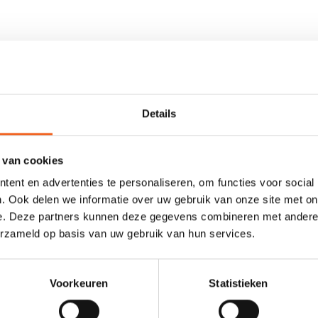
en kano's. De gesp is voorzien van een beschermende band, zodat de 
Details
 van cookies
ent en advertenties te personaliseren, om functies voor social
. Ook delen we informatie over uw gebruik van onze site met on
0 sterren op basis van 0 beoordelingen
e. Deze partners kunnen deze gegevens combineren met andere i
erzameld op basis van uw gebruik van hun services.
JE BEOORDELING TOEVOEGEN
Voorkeuren
Statistieken
GERELATEERDE PRODUCTE