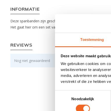
INFORMATIE
Deze spanbanden zijn geschikt voor het vervoeren van kajaks 
Het gaat hier om een set van twee spanbanden van 4.5 meter.
Toestemming
REVIEWS
Deze website maakt gebruik
Nog niet gewaardeerd
We gebruiken cookies om cont
websiteverkeer te analyseren
media, adverteren en analys
verstrekt of die ze hebben v
Toestemmingsselectie
Noodzakelijk