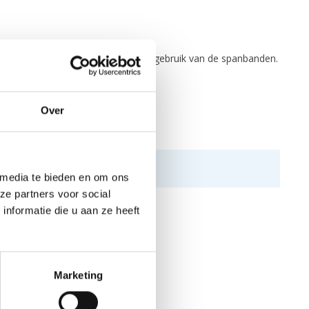
kajak of kano niet beschadigd bij gebruik van de spanbanden.
Over
 media te bieden en om ons
ze partners voor social
nformatie die u aan ze heeft
Marketing
N