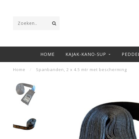
HOME
KAJAK-KANO-SUP
PEDDE
Home
/
Spanbanden, 2 x 4.5 mtr met bescherming