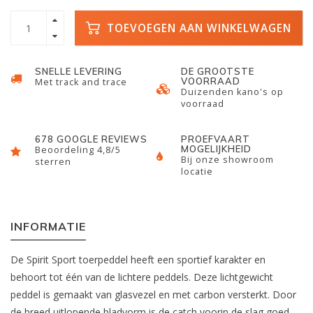
TOEVOEGEN AAN WINKELWAGEN
SNELLE LEVERING
DE GROOTSTE
VOORRAAD
Met track and trace
Duizenden kano's op
voorraad
678 GOOGLE REVIEWS
PROEFVAART
MOGELIJKHEID
Beoordeling 4,8/5
Bij onze showroom
sterren
locatie
INFORMATIE
De Spirit Sport toerpeddel heeft een sportief karakter en
behoort tot één van de lichtere peddels. Deze lichtgewicht
peddel is gemaakt van glasvezel en met carbon versterkt. Door
de breed uitlopende bladvorm is de catch voorin de slag goed