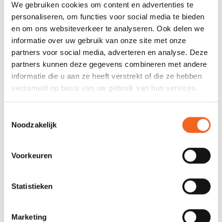
Deelbaar:
Ja + 360º graden en lengte
We gebruiken cookies om content en advertenties te
verstelbaar
personaliseren, om functies voor social media te bieden
en om ons websiteverkeer te analyseren. Ook delen we
Bladoppervlak:
685 cm2
informatie over uw gebruik van onze site met onze
Gewicht:
865 gr
partners voor social media, adverteren en analyse. Deze
partners kunnen deze gegevens combineren met andere
informatie die u aan ze heeft verstrekt of die ze hebben
verzameld op basis van uw gebruik van hun services.
REVIEWS
Toestemmingsselectie
Nog niet gewaardeerd
Noodzakelijk
0 sterren op basis van 0 beoordelingen
Voorkeuren
JE BEOORDELING TOEVOEGEN
Statistieken
GERELATEERDE PRODUCTEN
Marketing