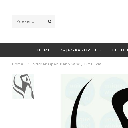
HOME
KAJAK-KANO-SUP
PEDDE
Home
/
Sticker Open Kano W.W., 12x15 cm.