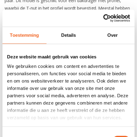
paar. Dit model is geschikt voor een dakdrager met profiel,
waarbij de T-nut in het profiel wordt bevestigd. Meestal hebben
de zogeheten airobar en wingbar dakdrager vormen een profiel
onder de zwarte rubberen strip.
Toestemming
Details
Over
REVIEWS
Deze website maakt gebruik van cookies
Nog niet gewaardeerd
We gebruiken cookies om content en advertenties te
personaliseren, om functies voor social media te bieden
en om ons websiteverkeer te analyseren. Ook delen we
0 sterren op basis van 0 beoordelingen
informatie over uw gebruik van onze site met onze
JE BEOORDELING TOEVOEGEN
partners voor social media, adverteren en analyse. Deze
partners kunnen deze gegevens combineren met andere
informatie die u aan ze heeft verstrekt of die ze hebben
verzameld op basis van uw gebruik van hun services.
GERELATEERDE PRODUCTEN
Toestemmingsselectie