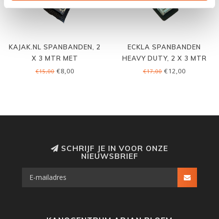
KAJAK.NL SPANBANDEN, 2
ECKLA SPANBANDEN
X 3 MTR MET
HEAVY DUTY, 2 X 3 MTR
BESCHERMING
€8,00
€12,00
€15,00
€17,00
SCHRIJF JE IN VOOR ONZE
NIEUWSBRIEF