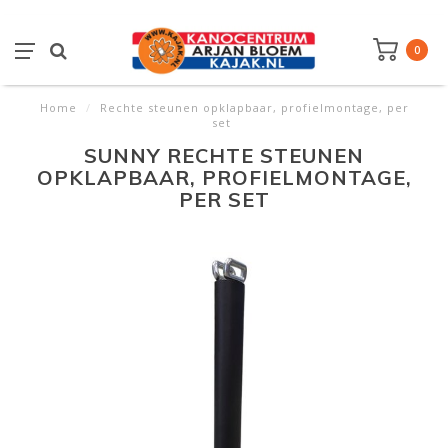
0
Home
/
Rechte steunen opklapbaar, profielmontage, per
set
SUNNY RECHTE STEUNEN
OPKLAPBAAR, PROFIELMONTAGE,
PER SET