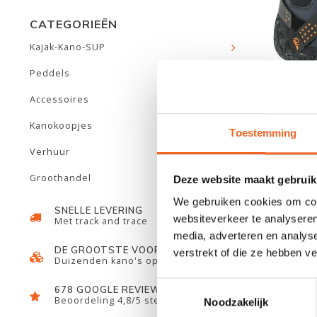
CATEGORIEËN
Kajak-Kano-SUP
Peddels
Accessoires
Kanokoopjes
PALM 
Toestemming
Verhuur
Groothandel
Deze website maakt gebruik
We gebruiken cookies om cont
SNELLE LEVERING
websiteverkeer te analyseren
Met track and trace
media, adverteren en analys
DE GROOTSTE VOORRAAD
verstrekt of die ze hebben v
Duizenden kano's op voorraad
Toestemmingsselectie
678 GOOGLE REVIEWS
Beoordeling 4,8/5 sterren
Noodzakelijk