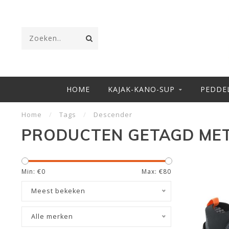
HOME
KAJAK-KANO-SUP
PEDDE
Home
/
Tags
/
Descender
PRODUCTEN GETAGD ME
Min: €
0
Max: €
80
Meest bekeken
Alle merken