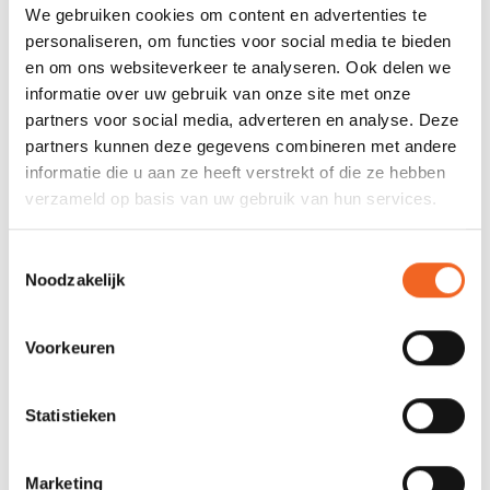
Afmeting:
150 x 190 millimeter
We gebruiken cookies om content en advertenties te
personaliseren, om functies voor social media te bieden
en om ons websiteverkeer te analyseren. Ook delen we
REVIEWS
informatie over uw gebruik van onze site met onze
partners voor social media, adverteren en analyse. Deze
partners kunnen deze gegevens combineren met andere
Nog niet gewaardeerd
informatie die u aan ze heeft verstrekt of die ze hebben
verzameld op basis van uw gebruik van hun services.
0 sterren op basis van 0 beoordelingen
Toestemmingsselectie
JE BEOORDELING TOEVOEGEN
Noodzakelijk
Voorkeuren
GERELATEERDE PRODUCTEN
Statistieken
VAAK GEKOCHT
Marketing