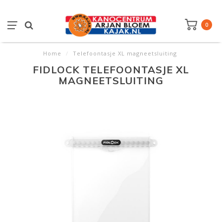
0
Home
/
Telefoontasje XL magneetsluiting
FIDLOCK TELEFOONTASJE XL
MAGNEETSLUITING