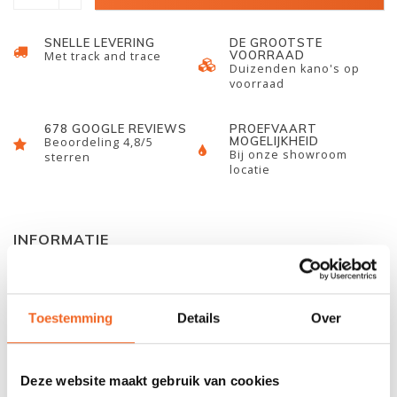
SNELLE LEVERING
DE GROOTSTE
VOORRAAD
Met track and trace
Duizenden kano's op
voorraad
678 GOOGLE REVIEWS
PROEFVAART
MOGELIJKHEID
Beoordeling 4,8/5
Bij onze showroom
sterren
locatie
INFORMATIE
Een van de meest gebruiksvriendelijke waterdichte verpakking
voor uw telefoon. 100% waterdicht door magneetsluiting, tot 30
Toestemming
Details
Over
mtr. diepte. Toestel is in de verpakking nog steeds te bedienen.
Deze afmeting is geschikt voor alle grotere telefoons en kan
ook als documententasje gebuikt worden.
Deze website maakt gebruik van cookies