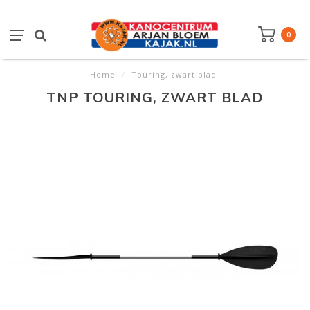
0
Home
/
Touring, zwart blad
TNP TOURING, ZWART BLAD