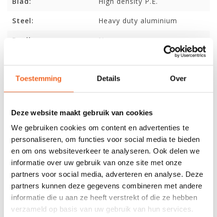
Blad:
High density P.E.
Steel:
Heavy duty aluminium
Deelbaar:
Nee
Bladoppervlak:
709 cm2 (65º)
Toestemming
Details
Over
Gewicht:
1270 gr.
Deze website maakt gebruik van cookies
REVIEWS
We gebruiken cookies om content en advertenties te
personaliseren, om functies voor social media te bieden
Nog niet gewaardeerd
en om ons websiteverkeer te analyseren. Ook delen we
informatie over uw gebruik van onze site met onze
0 sterren op basis van 0 beoordelingen
partners voor social media, adverteren en analyse. Deze
partners kunnen deze gegevens combineren met andere
JE BEOORDELING TOEVOEGEN
informatie die u aan ze heeft verstrekt of die ze hebben
verzameld op basis van uw gebruik van hun services.