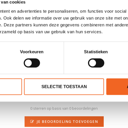
 van cookies
ent en advertenties te personaliseren, om functies voor social
. Ook delen we informatie over uw gebruik van onze site met on
lcoat en kan u een beschadiging repareren met topcoat. De topcoat h
e. Deze partners kunnen deze gegevens combineren met andere i
igment aanschaffen en deze vermengen.
erzameld op basis van uw gebruik van hun services.
hrijving van het product.
Voorkeuren
Statistieken
SELECTIE TOESTAAN
0 sterren op basis van 0 beoordelingen
JE BEOORDELING TOEVOEGEN