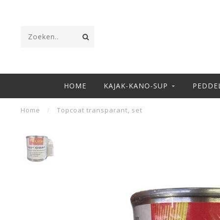
HOME
KAJAK-KANO-SUP
PEDDE
Home
/
Topcoat transparant, set