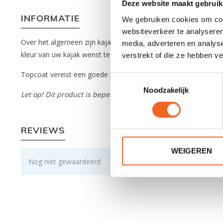
Deze website maakt gebruik
INFORMATIE
We gebruiken cookies om cont
websiteverkeer te analyseren
Over het algemeen zijn kajaks afgewerkt met een kleur laag ge
media, adverteren en analys
kleur van uw kajak wenst te krijgen dan kan u hiervoor het p
verstrekt of die ze hebben v
Topcoat vereist een goede mix met harder, dit staat op de besc
Toestemmingsselectie
Noodzakelijk
Let op! Dit product is beperkt houdbaar.
REVIEWS
WEIGEREN
Nog niet gewaardeerd