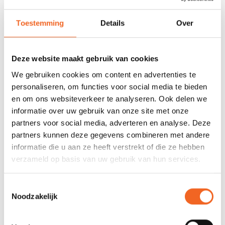
REVIEWS
Toestemming
Details
Over
Nog niet gewaardeerd
Deze website maakt gebruik van cookies
0 sterren op basis van 0 beoordelingen
We gebruiken cookies om content en advertenties te
personaliseren, om functies voor social media te bieden
JE BEOORDELING TOEVOEGEN
en om ons websiteverkeer te analyseren. Ook delen we
informatie over uw gebruik van onze site met onze
partners voor social media, adverteren en analyse. Deze
GERELATEERDE PRODUCTEN
partners kunnen deze gegevens combineren met andere
informatie die u aan ze heeft verstrekt of die ze hebben
verzameld op basis van uw gebruik van hun services.
Toestemmingsselectie
Noodzakelijk