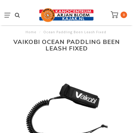
0
Home
/
Ocean Paddling Been Leash Fixed
VAIKOBI OCEAN PADDLING BEEN
LEASH FIXED