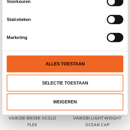
Voorkeuren
Statistieken
VAIKOBI OCEAN PADDLING
VAIKOBI SHIRT L/S VCOLD
BEEN LEASH
HYDROFLEX, THERMO
€40,00
€89,00
€99,00
Marketing
ALLES TOESTAAN
SELECTIE TOESTAAN
WEIGEREN
VAIKOBI BROEK VCOLD
VAIKOBI LIGHTWEIGHT
FLEX
OCEAN CAP