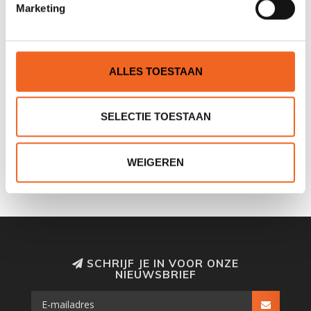
Marketing
ALLES TOESTAAN
SELECTIE TOESTAAN
KAJAK SPORT DEKSEL VCP
GEAR AID REVIVEX UV
CLUB P.E. ROND, 25.5 CM
PROTECTANT SPRAY, 120
ML
€30,00
€12,50
€35,00
€14,50
WEIGEREN
SCHRIJF JE IN VOOR ONZE
NIEUWSBRIEF