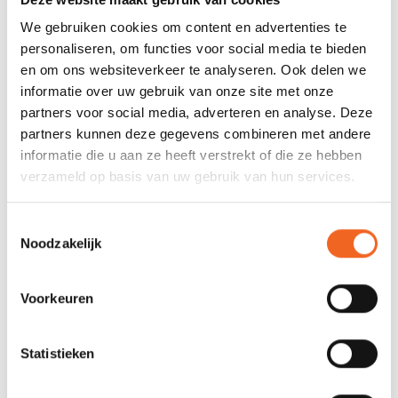
N.B. Kijk ook nog even naar het logo van uw oude deksel.
We gebruiken cookies om content en advertenties te
Exclusief dekring.
personaliseren, om functies voor social media te bieden
en om ons websiteverkeer te analyseren. Ook delen we
informatie over uw gebruik van onze site met onze
REVIEWS
partners voor social media, adverteren en analyse. Deze
partners kunnen deze gegevens combineren met andere
informatie die u aan ze heeft verstrekt of die ze hebben
Nog niet gewaardeerd
verzameld op basis van uw gebruik van hun services.
0 sterren op basis van 0 beoordelingen
Toestemmingsselectie
Noodzakelijk
JE BEOORDELING TOEVOEGEN
Voorkeuren
GERELATEERDE PRODUCTEN
Statistieken
VCP CLUB