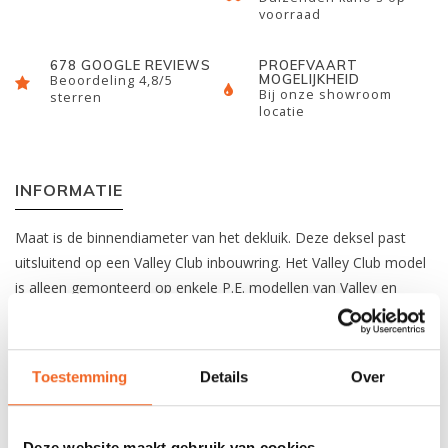
voorraad
678 GOOGLE REVIEWS
PROEFVAART
MOGELIJKHEID
Beoordeling 4,8/5
Bij onze showroom
sterren
locatie
INFORMATIE
Maat is de binnendiameter van het dekluik. Deze deksel past
uitsluitend op een Valley Club inbouwring. Het Valley Club model
is alleen gemonteerd op enkele P.E. modellen van Valley en
North Shore, zoals de Sirona en Atlantic.
Hier
vindt u een handig overzicht van elke kajak en de
Toestemming
Details
Over
bijbehorende deksels. Bij twijfel kunt u ons bellen op 075-
6218805 of mailen via
info@kajak.nl
voor advies. Geef hierbij
dan het merk en model van de kajak door.
Deze website maakt gebruik van cookies