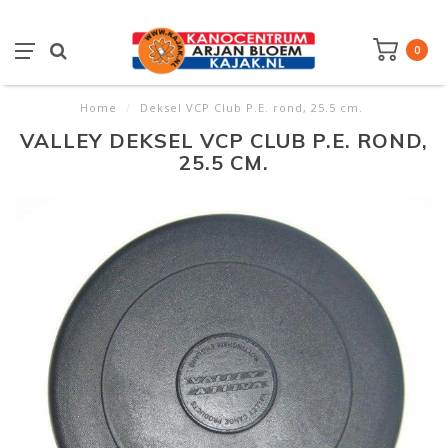
0
Home
/
Deksel VCP Club P.E. rond, 25.5 cm.
VALLEY DEKSEL VCP CLUB P.E. ROND,
25.5 CM.