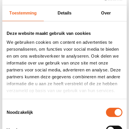
678 GOOGLE REVIEWS
PROEFVAART
Toestemming
Details
Over
MOGELIJKHEID
Beoordeling 4,8/5
Bij onze showroom
sterren
locatie
Deze website maakt gebruik van cookies
We gebruiken cookies om content en advertenties te
INFORMATIE
personaliseren, om functies voor social media te bieden
en om ons websiteverkeer te analyseren. Ook delen we
Deze universele vin is geschikt voor de opblaasbare SUP's van
informatie over uw gebruik van onze site met onze
Delta, Abstract, Lozen en Aqua Design.
partners voor social media, adverteren en analyse. Deze
partners kunnen deze gegevens combineren met andere
informatie die u aan ze heeft verstrekt of die ze hebben
REVIEWS
verzameld op basis van uw gebruik van hun services.
Toestemmingsselectie
Nog niet gewaardeerd
Noodzakelijk
0 sterren op basis van 0 beoordelingen