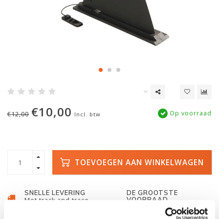
€10,00
Op voorraad
€12,00
Incl. btw
TOEVOEGEN AAN WINKELWAGEN
SNELLE LEVERING
DE GROOTSTE
VOORRAAD
Met track and trace
Duizenden kano's op
voorraad