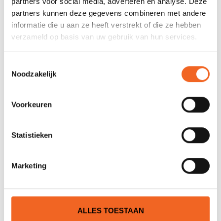
partners voor social media, adverteren en analyse. Deze
partners kunnen deze gegevens combineren met andere
Nog niet gewaardeerd
informatie die u aan ze heeft verstrekt of die ze hebben
verzameld op basis van uw gebruik van hun services.
0 sterren op basis van 0 beoordelingen
Toestemmingsselectie
JE BEOORDELING TOEVOEGEN
Noodzakelijk
Voorkeuren
GERELATEERDE PRODUCTEN
Statistieken
Marketing
ALLES TOESTAAN