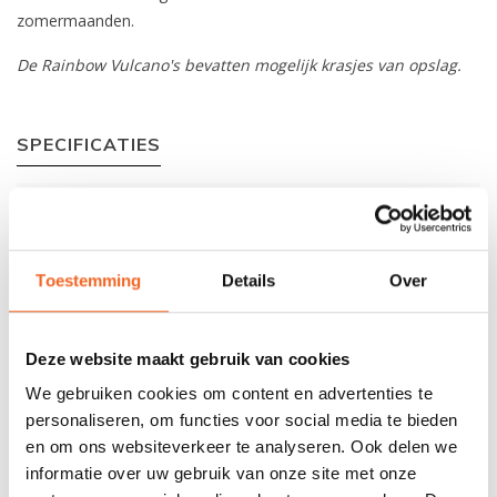
zomermaanden.
De Rainbow Vulcano's bevatten mogelijk krasjes van opslag.
SPECIFICATIES
Materiaal:
Polyethyleen
Lengte:
460 cm
Toestemming
Details
Over
Breedte:
67 cm
Gewicht:
23 kg
Deze website maakt gebruik van cookies
Capaciteit:
130 kg
We gebruiken cookies om content en advertenties te
personaliseren, om functies voor social media te bieden
en om ons websiteverkeer te analyseren. Ook delen we
REVIEWS
informatie over uw gebruik van onze site met onze