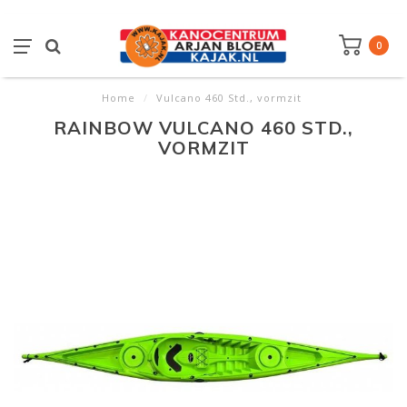
0
Home
/
Vulcano 460 Std., vormzit
RAINBOW VULCANO 460 STD.,
VORMZIT