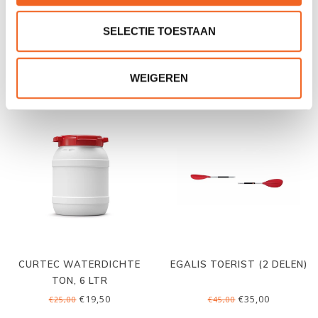
RAINBOW VULCANO 460
RAINBOW SOT RUGSTEUN
SELECTIE TOESTAAN
EXP., VORMZIT
CORDURA
€650,00
€29,00
€750,00
WEIGEREN
CURTEC WATERDICHTE
EGALIS TOERIST (2 DELEN)
TON, 6 LTR
€19,50
€35,00
€25,00
€45,00