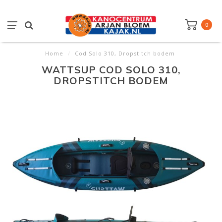
0
Home
/
Cod Solo 310, Dropstitch bodem
WATTSUP COD SOLO 310,
DROPSTITCH BODEM