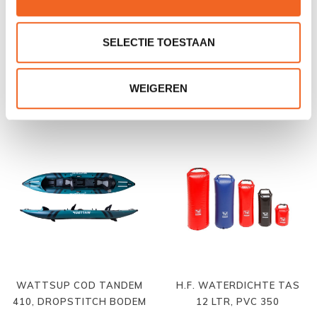
SELECTIE TOESTAAN
WATTSUP TORPEDO
GUMOTEX TWIST 1 260
SOLO 365, FULL
DROPSTITCH
€425,00
€450,00
€452,00
€640,00
WEIGEREN
WATTSUP COD TANDEM
H.F. WATERDICHTE TAS
410, DROPSTITCH BODEM
12 LTR, PVC 350