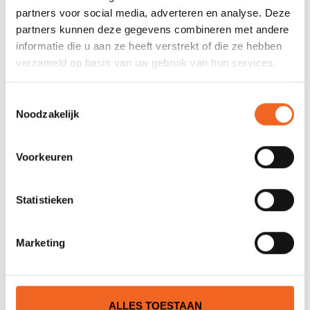
REVIEWS
partners voor social media, adverteren en analyse. Deze
partners kunnen deze gegevens combineren met andere
informatie die u aan ze heeft verstrekt of die ze hebben
Nog niet gewaardeerd
verzameld op basis van uw gebruik van hun services.
0 sterren op basis van 0 beoordelingen
Toestemmingsselectie
Noodzakelijk
JE BEOORDELING TOEVOEGEN
Voorkeuren
GERELATEERDE PRODUCTEN
Statistieken
Marketing
ALLES TOESTAAN