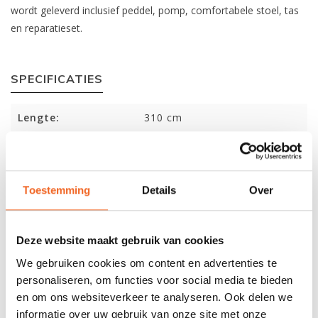
wordt geleverd inclusief peddel, pomp, comfortabele stoel, tas
en reparatieset.
SPECIFICATIES
Lengte:
310 cm
Breedte:
85 cm
Gewicht:
9.5 kg
Toestemming
Details
Over
Capaciteit:
180 kg
Max.Luchtdruk:
0,25 bar zijtubes, 0,55 bar
Deze website maakt gebruik van cookies
bodem
We gebruiken cookies om content en advertenties te
Vinnen:
2 afneembaar
personaliseren, om functies voor social media te bieden
en om ons websiteverkeer te analyseren. Ook delen we
informatie over uw gebruik van onze site met onze