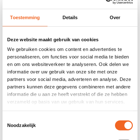
voorraad
Toestemming
Details
Over
678 GOOGLE REVIEWS
PROEFVAART
MOGELIJKHEID
Beoordeling 4,8/5
Bij onze showroom
sterren
locatie
Deze website maakt gebruik van cookies
We gebruiken cookies om content en advertenties te
personaliseren, om functies voor social media te bieden
INFORMATIE
en om ons websiteverkeer te analyseren. Ook delen we
informatie over uw gebruik van onze site met onze
Dit is de vervangende Phase 3 AirPro rugband voor de
partners voor social media, adverteren en analyse. Deze
Wilderness Systems Tsunami en Zephyr.
partners kunnen deze gegevens combineren met andere
informatie die u aan ze heeft verstrekt of die ze hebben
verzameld op basis van uw gebruik van hun services.
REVIEWS
Toestemmingsselectie
Nog niet gewaardeerd
Noodzakelijk