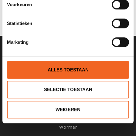
0 sterren op basis van 0 beoordelingen
Voorkeuren
JE BEOORDELING TOEVOEGEN
Statistieken
Marketing
SCHRIJF JE IN VOOR ONZE
NIEUWSBRIEF
ALLES TOESTAAN
SELECTIE TOESTAAN
KANOCENTRUM ARJAN BLOEM
WEIGEREN
Poelweg 1B
1531MD
Wormer