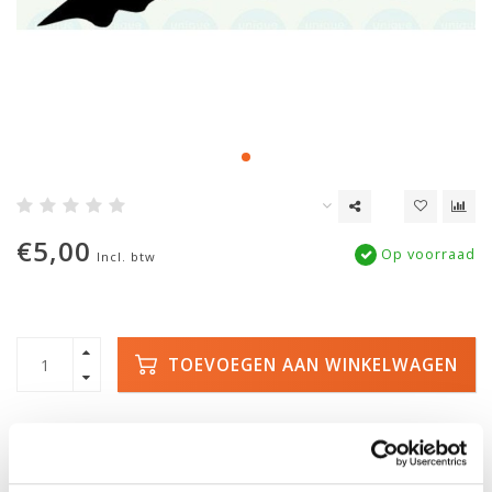
€5,00
Op voorraad
Incl. btw
TOEVOEGEN AAN WINKELWAGEN
SNELLE LEVERING
DE GROOTSTE
VOORRAAD
Met track and trace
Duizenden kano's op
voorraad