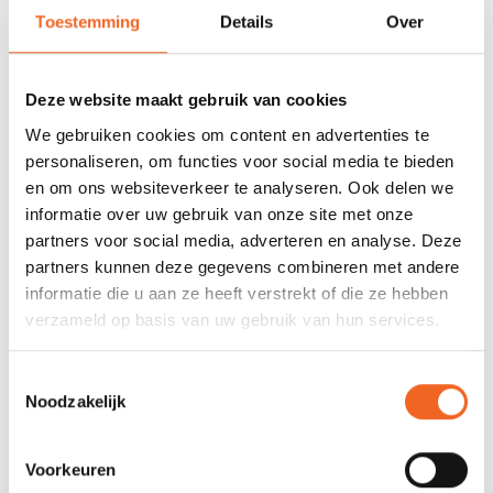
Toestemming
Details
Over
678 GOOGLE REVIEWS
PROEFVAART
MOGELIJKHEID
Beoordeling 4,8/5
Bij onze showroom
sterren
locatie
Deze website maakt gebruik van cookies
We gebruiken cookies om content en advertenties te
personaliseren, om functies voor social media te bieden
INFORMATIE
en om ons websiteverkeer te analyseren. Ook delen we
informatie over uw gebruik van onze site met onze
partners voor social media, adverteren en analyse. Deze
partners kunnen deze gegevens combineren met andere
REVIEWS
informatie die u aan ze heeft verstrekt of die ze hebben
verzameld op basis van uw gebruik van hun services.
Nog niet gewaardeerd
Toestemmingsselectie
Noodzakelijk
0 sterren op basis van 0 beoordelingen
JE BEOORDELING TOEVOEGEN
Voorkeuren